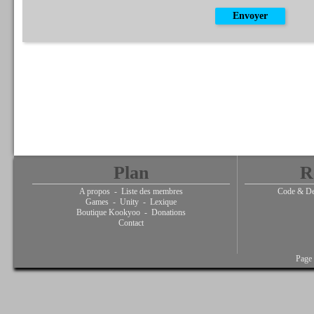
Plan
R
A propos
-
Liste des membres
Code & De
Games
-
Unity
-
Lexique
Boutique Kookyoo
-
Donations
Contact
Page 