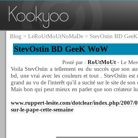
Blog
>
LeRoUtMoUtNoMaDe
> StevOstin BD Gee
StevOstin BD GeeK WoW
RoUtMoUt
Posté par :
- Le Merc
Voila StevOstin a tellement eu du succès que son aut
bd, une vrai avec les couleurs et tout . StevOstin est
grand au vu de l'interêt qu'il a sucité sur le site de son
Mais bon qui peut mieux en parler que son créateur l
www.ruppert-lesite.com/dotclear/index.php/2007/0
sur-le-pape-cette-semaine