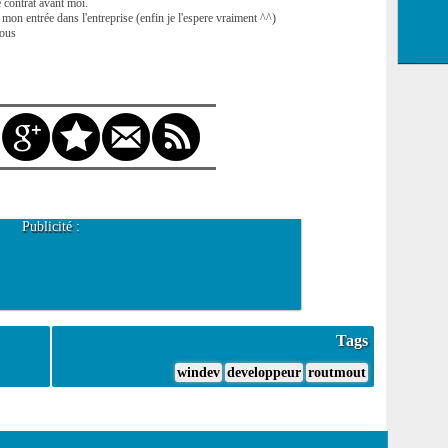
e contrat avant moi.
 mon entrée dans l'entreprise (enfin je l'espere vraiment ^^)
tous
Publicité :
Tags
windev
developpeur
routmout