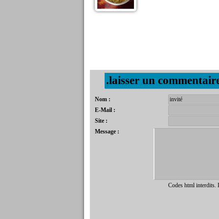
.laisser un commentair
Nom :
E-Mail :
Site :
Message :
Codes html interdits.