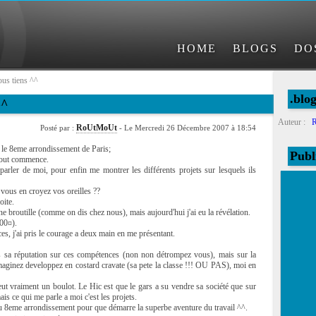
HOME
BLOGS
DO
ous tiens ^^
.bl
^^
Auteur :
RoUtMoUt
Posté par :
- Le Mercredi 26 Décembre 2007 à 18:54
ns le 8eme arrondissement de Paris;
Publ
 tout commence.
 parler de moi, pour enfin me montrer les différents projets sur lesquels ils
vous en croyez vos oreilles ??
oite.
ne broutille (comme on dis chez nous), mais aujourd'hui j'ai eu la révélation.
200¤).
s, j'ai pris le courage a deux main en me présentant.
as sa réputation sur ces compétences (non non détrompez vous), mais sur la
maginez developpez en costard cravate (sa pete la classe !!! OU PAS), moi en
eut vraiment un boulot. Le Hic est que le gars a su vendre sa société que sur
is ce qui me parle a moi c'est les projets.
é au 8eme arrondissement pour que démarre la superbe aventure du travail ^^.