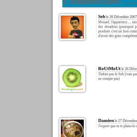
Commentaires
3 commenta
Seb
le 26 Décembre 2007
Mouarf, l'apparence ... mo
des dreadeux (pourquoi p
produits c'est un bon comm
d'avoir des gens compétents,
RoUtMoUt
le 26 Déce
Tinkiet pas le Seb j'vais pa
ne compte pas)
Damien
le 27 Décembre
J'espere que tu te plaira l