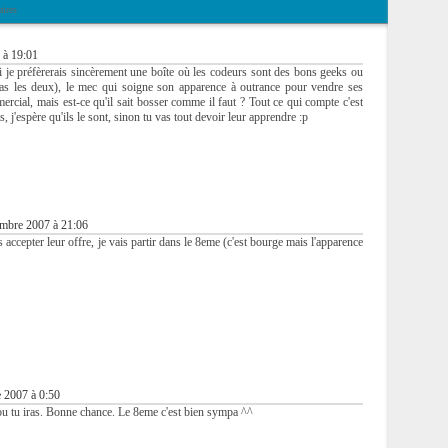
ires
 à 19:01
i je préfèrerais sincèrement une boîte où les codeurs sont des bons geeks ou
as les deux), le mec qui soigne son apparence à outrance pour vendre ses
ercial, mais est-ce qu'il sait bosser comme il faut ? Tout ce qui compte c'est
 j'espère qu'ils le sont, sinon tu vas tout devoir leur apprendre :p
mbre 2007 à 21:06
s accepter leur offre, je vais partir dans le 8eme (c'est bourge mais l'apparence
 2007 à 0:50
a ou tu iras. Bonne chance. Le 8eme c'est bien sympa ^^