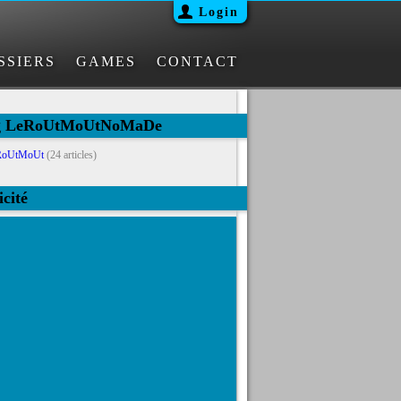
Login
SSIERS
GAMES
CONTACT
og LeRoUtMoUtNoMaDe
RoUtMoUt
(24 articles)
icité