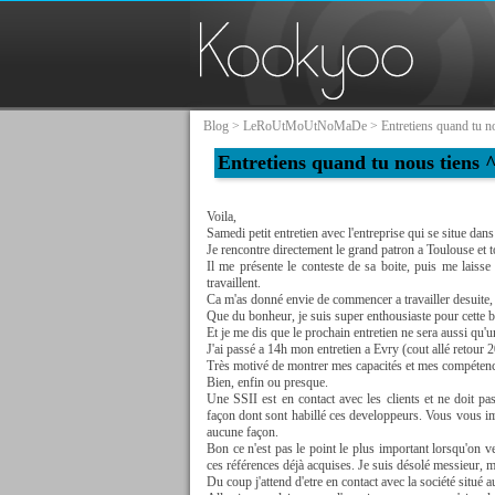
Blog
>
LeRoUtMoUtNoMaDe
> Entretiens quand tu n
Entretiens quand tu nous tiens 
Voila,
Samedi petit entretien avec l'entreprise qui se situe da
Je rencontre directement le grand patron a Toulouse et
Il me présente le conteste de sa boite, puis me laisse
travaillent.
Ca m'as donné envie de commencer a travailler desuite, 
Que du bonheur, je suis super enthousiaste pour cette b
Et je me dis que le prochain entretien ne sera aussi qu'u
J'ai passé a 14h mon entretien a Evry (cout allé retour 
Très motivé de montrer mes capacités et mes compétence
Bien, enfin ou presque.
Une SSII est en contact avec les clients et ne doit p
façon dont sont habillé ces developpeurs. Vous vous i
aucune façon.
Bon ce n'est pas le point le plus important lorsqu'on v
ces références déjà acquises. Je suis désolé messieur, ma
Du coup j'attend d'etre en contact avec la société situ