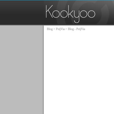
Blog
>
PeijVia
> Blog - PeijVia