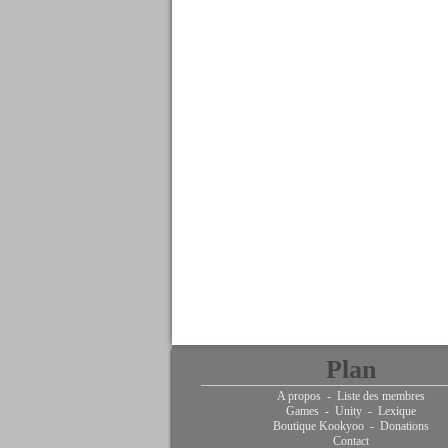
Plan
A propos
-
Liste des membres
Games
-
Unity
-
Lexique
Boutique Kookyoo
-
Donations
Contact