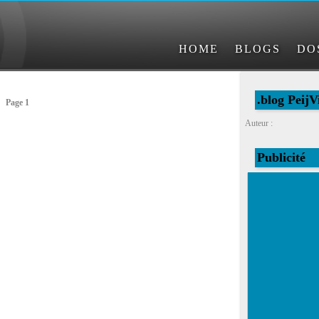
HOME
BLOGS
DO
.blog PeijV
Page 1
Auteur :
Publicité