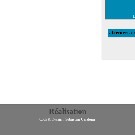
D
.derniers 
Réalisation
Code & Design :
Sébastien Cardona