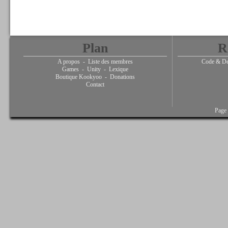
Plan
R
A propos
-
Liste des membres
Code & De
Games
-
Unity
-
Lexique
Boutique Kookyoo
-
Donations
Contact
Page 