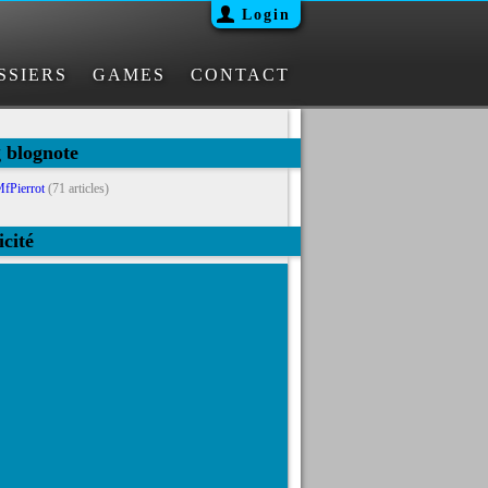
Login
SSIERS
GAMES
CONTACT
g blognote
fPierrot
(71 articles)
icité