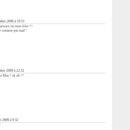
bre 2009 à 19:51
 farwarx est mon frère ^^
te contacte par mail !
bre 2009 à 22:52
e a Max ! ok ok ^^
e 2009 à 9:32
!