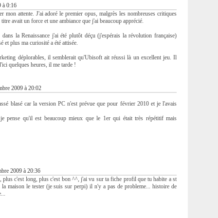
 à 0:16
cer mon attente. J'ai adoré le premier opus, malgrès les nombreuses critiques
e titre avait un force et une ambiance que j'ai beaucoup apprécié.
 dans la Renaissance j'ai été plutôt déçu (j'espérais la révolution française)
 et plus ma curiosité a été attisée.
ting déplorables, il semblerait qu'Ubisoft ait réussi là un excellent jeu. Il
'ici quelques heures, il me tarde !
bre 2009 à 20:02
assé blasé car la version PC n'est prévue que pour février 2010 et je l'avais
 je pense qu'il est beaucoup mieux que le 1er qui était très répétitif mais
bre 2009 à 20:36
 plus c'est long, plus c'est bon ^^, j'ai vu sur ta fiche profil que tu habite a st
la maison le tester (je suis sur perpi) il n'y a pas de probleme... histoire de
...