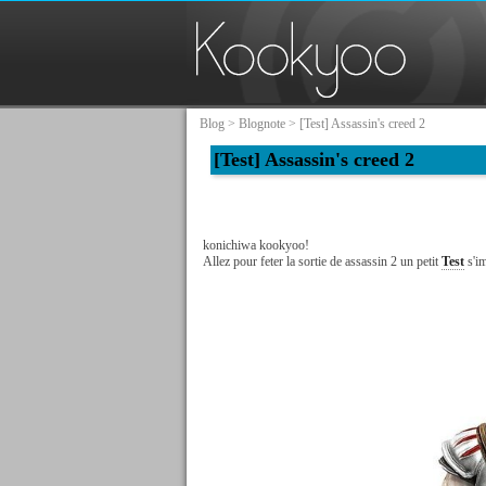
Blog
>
Blognote
> [Test] Assassin's creed 2
[Test] Assassin's creed 2
konichiwa kookyoo!
Allez pour feter la sortie de assassin 2 un petit
Test
s'im