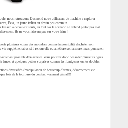
déroule, nous retrouvons Desmond notre utilisateur de machine a explorer
cetre, Ezio, un jeune italien au destin peu commun.
s laisser la découvrir seuls, en tout cas le scénario se défend plutot pas mal
dissement, ils ne vous laissera pas sur votre faim !
orte plusieurs et pas des moindres comme la possibilité d'acheter son
de vie supplémentaires si il renouvelle ou améliore son armure, mais pourra en
st maintenant possible d'en acheter. Vous pourrez donc posseder plusieurs types
e lancer et quelques petites surprises comme les fumigenes ou les doubles
ctions diversifiés (manipulation de beaucoup d'armes, désarmement etc....
aque fois de la tournure du combat, vraiment génial!!!