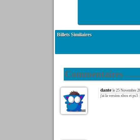
Billets Similaires
Commentaires
8 commenta
dante
le 25 Novembre 20
j'ai la version xbox et ps3