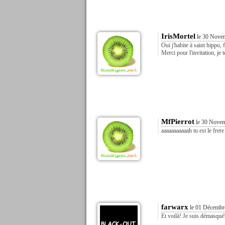
IrisMortel
le 30 Novem
Oui j'habite à saint hippo,
Merci pour l'invitation, je 
MfPierrot
le 30 Novem
aaaaaaaaaaah tu est le frer
farwarx
le 01 Décembr
Et voilà! Je suis démasqué