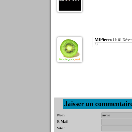
MfPierrot
le 01 Décem
^^
.laisser un commentair
Nom :
E-Mail :
Site :