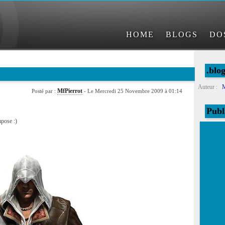
HOME
BLOGS
DO
.blo
Auteur :
M
MfPierrot
Posté par :
- Le Mercredi 25 Novembre 2009 à 01:14
Publ
pose :)