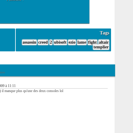
Tags
assassin
creed
2
ubisoft
ezio
lame
fight
altair
templier
ires
09 à 11:11
 :) il manque plus qu'une des deux consoles lol