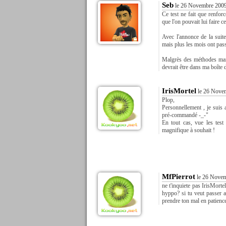
Seb
le 26 Novembre 2009
Ce test ne fait que renfor
que l'on pouvait lui faire c
Avec l'annonce de la suite
mais plus les mois ont passé
Malgrès des méthodes marke
devrait être dans ma boîte d
IrisMortel
le 26 Novem
Plop,
Personnellement , je suis 
pré-commandé -_-"
En tout cas, vue les test
magnifique à souhait !
MfPierrot
le 26 Novem
ne t'inquiete pas IrisMortel,
hyppo? si tu veut passer a 
prendre ton mal en patience