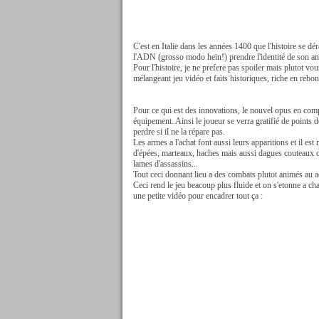
C'est en Italie dans les années 1400 que l'histoire se 
l'ADN (grosso modo hein!) prendre l'identité de son an
Pour l'histoire, je ne prefere pas spoiler mais plutot vou
mélangeant jeu vidéo et faits historiques, riche en rebon
Pour ce qui est des innovations, le nouvel opus en comp
équipement. Ainsi le joueur se verra gratifié de points 
perdre si il ne la répare pas.
Les armes a l'achat font aussi leurs apparitions et il e
d'épées, marteaux, haches mais aussi dagues couteaux d
lames d'assassins...
Tout ceci donnant lieu a des combats plutot animés au a
Ceci rend le jeu beacoup plus fluide et on s'etonne a ch
une petite vidéo pour encadrer tout ça :