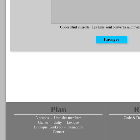
Codes html interdits. Les liens sont convertis automat
Plan
R
A propos
-
Liste des membres
Code & De
Games
-
Unity
-
Lexique
Boutique Kookyoo
-
Donations
Contact