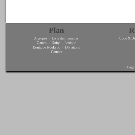
Plan
R
A propos
-
Liste des membres
Code & De
Games
-
Unity
-
Lexique
Boutique Kookyoo
-
Donations
Contact
Page 