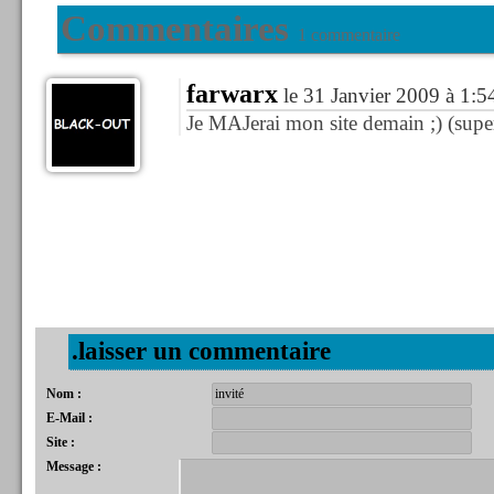
Commentaires
1 commentaire
farwarx
le 31 Janvier 2009 à 1:5
Je MAJerai mon site demain ;) (super
.laisser un commentaire
Nom :
E-Mail :
Site :
Message :