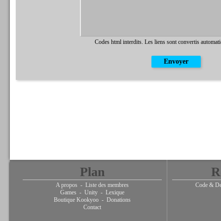
Codes html interdits. Les liens sont convertis automat
Plan
R
A propos
-
Liste des membres
Code & De
Games
-
Unity
-
Lexique
Boutique Kookyoo
-
Donations
Contact