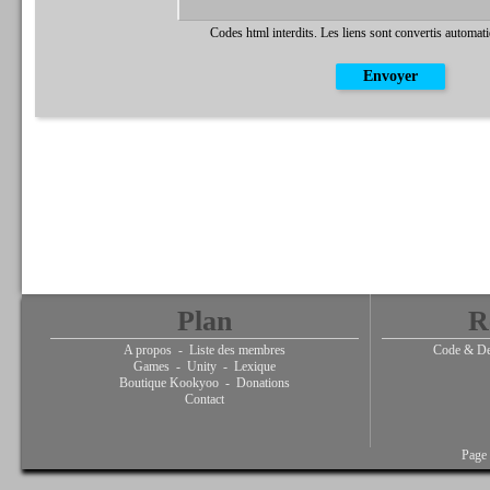
Codes html interdits. Les liens sont convertis automat
Plan
R
A propos
-
Liste des membres
Code & De
Games
-
Unity
-
Lexique
Boutique Kookyoo
-
Donations
Contact
Page 