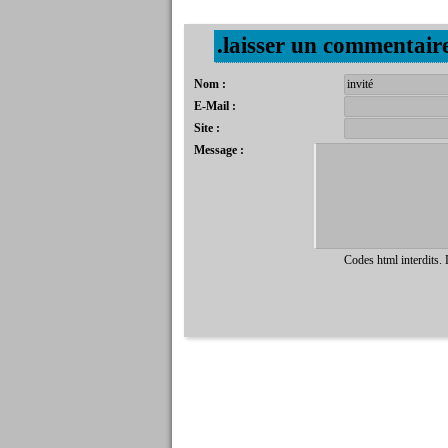
.laisser un commentair
Nom :
E-Mail :
Site :
Message :
Codes html interdits.