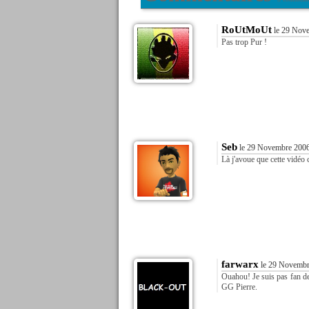
RoUtMoUt
le 29 Nove
Pas trop Pur !
Seb
le 29 Novembre 2006
Là j'avoue que cette vidéo
farwarx
le 29 Novembr
Ouahou! Je suis pas fan de
GG Pierre.