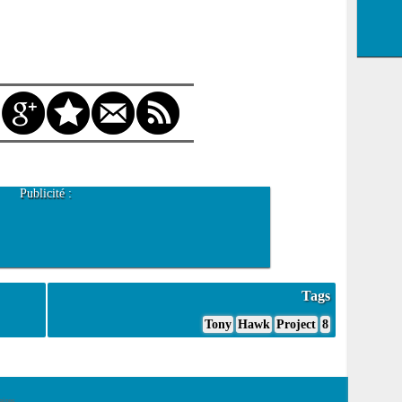
Publicité :
Tags
Tony
Hawk
Project
8
ires