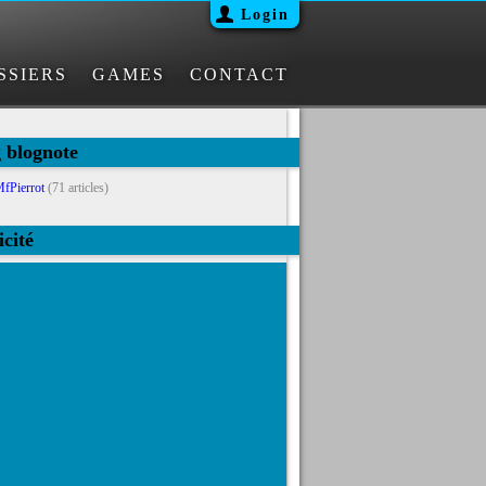
Login
SSIERS
GAMES
CONTACT
g blognote
fPierrot
(71 articles)
icité