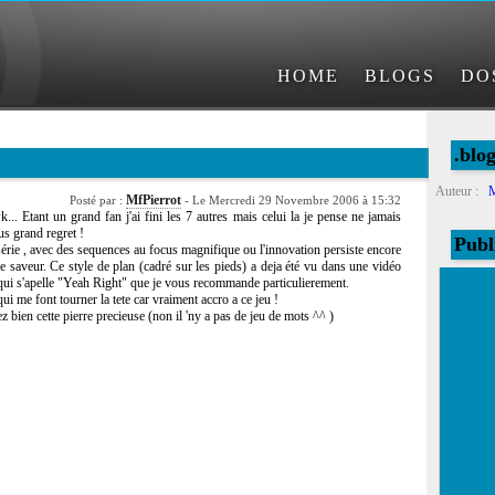
HOME
BLOGS
DO
.blo
Auteur :
M
MfPierrot
Posté par :
- Le Mercredi 29 Novembre 2006 à 15:32
... Etant un grand fan j'ai fini les 7 autres mais celui la je pense ne jamais
s grand regret !
Publ
a série , avec des sequences au focus magnifique ou l'innovation persiste encore
e saveur. Ce style de plan (cadré sur les pieds) a deja été vu dans une vidéo
qui s'apelle "Yeah Right" que je vous recommande particulierement.
ui me font tourner la tete car vraiment accro a ce jeu !
ez bien cette pierre precieuse (non il 'ny a pas de jeu de mots ^^ )