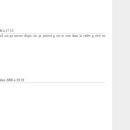
6 à 17:13
quil soi pa encore dispo sur pc pierrot g cru te voir dans la vidéo g révé ou
bre 2006 à 19:19