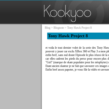
Blog
>
Blognote
> Tony Hawk Project 8
Tony Hawk Project 8
et voila le tout dernier volet de la serie des Tony Hawk
pouvoir y jouer car exclu XBox 360 et Play 3 a mon plu
enfin bref, sans nul doute l'épisode le plus réussi de l
car elles cadrent les pieds du perso pour encore plus d
"Girl" (marque de skate populaire pour les néophytes) 
Etant ancien skateur je ne fait que savourer ces images q
Enfin bref assez papoter, je vous file la vidéo et savour