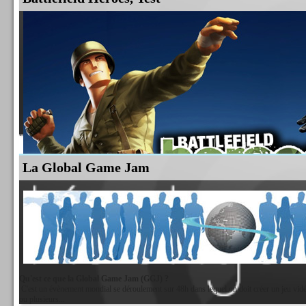
J'aurai aimé vous faire connaitre ce jeu (si ce n'est pas déjà le cas) qui est un jeu indép
10¤uros. C'est un TDLike dans les grandes lignes pour la partie aventure. Vous...
Lire la suite
La Global Game Jam
Suite au billet de psychopat sur BattleFieldHeroes :
Lire la suite
Qu'est ce que la Global Game Jam (GGJ) ?
C'est un évènement mondial se déroulement sur 48h dans lequel on doit créer un jeu vidéo
ou plusieurs...