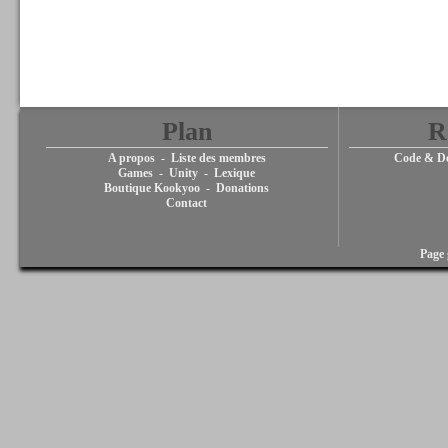
Plan
R
A propos
-
Liste des membres
Code & De
Games
-
Unity
-
Lexique
Boutique Kookyoo
-
Donations
Contact
Page 