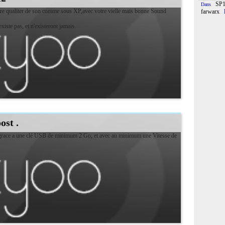
SP1
Dans
otre qualiter de son comme sous XP,avec votre vielle mais bonne Sound
farwarx
xiste pas, et n'existeront jamais.
ost .
, grace a une clé USB de minimum 2 Go, et avec au minimum une Vitesse de