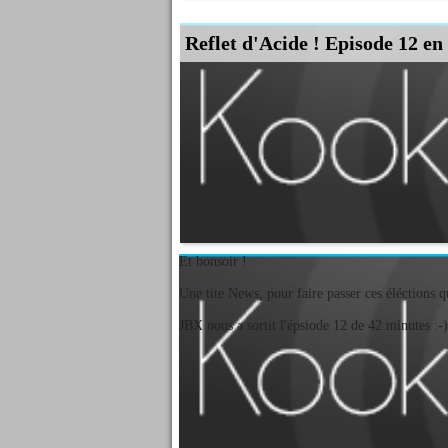
Reflet d'Acide ! Episode 12 en 
Et bonsoir !
Une tite News, pour faire passer ces éléctions q
JBX nous a sortit l'épsiode 12 de 42 minutes :-)