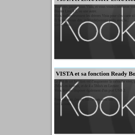
Vous etes passer sous Vista, et vous voulez retrouver v
Blaster Live 5.1, ou une autre.
Mais malheuresement les drivers Vista pour c'est carte n'e
Et la vous vous dite, et Merde(soyons polis avec la...
Lire la suite
VISTA et sa fonction Ready Bo
Le But de cet fonction est d'augmenter la mémoire vive
2Mo/s en écriture, et de 4 a 5Mo/s en Lecture.
Vous devrais disposer également d'un port USB 2.
Pour ma part ,j'en est fait l'essaie avec une...
Lire la suite