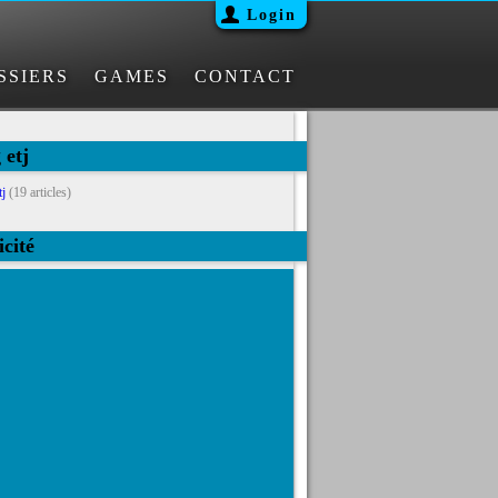
Login
SSIERS
GAMES
CONTACT
 etj
tj
(19 articles)
icité