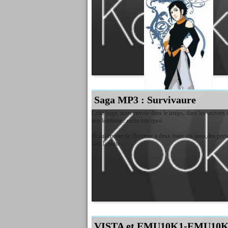
Aucun lancement automatique de la mise a jours ne se fera
Lire la suite
Saga MP3 : Survivaure
Cette Saga, nous envoie dans le temps, dans les univers inex
tres lointaine...enfin loin quoi.
Et oui encore de l'humour a deux franc six sous,des pers
Lire la suite
VISTA et EMU10K1-EMU10