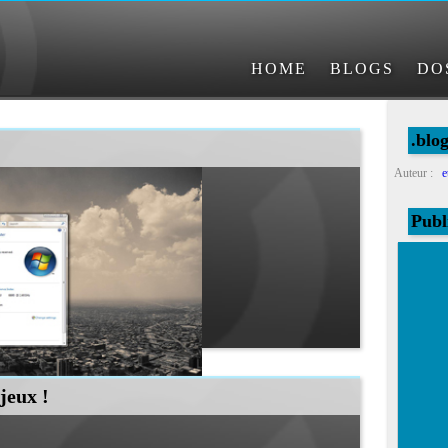
HOME
BLOGS
DO
.blog
Auteur :
e
Publ
jeux !
<-- Vista
sta hiers dans la journée.