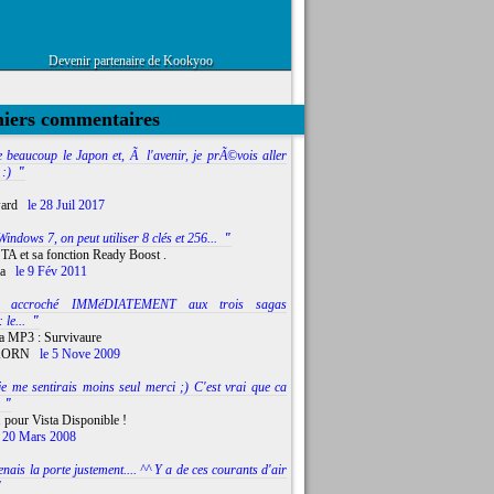
Devenir partenaire de Kookyoo
niers commentaires
e beaucoup le Japon et, Ã l'avenir, je prÃ©vois aller
 :)
"
ward
le 28 Juil 2017
indows 7, on peut utiliser 8 clés et 256...
"
TA et sa fonction Ready Boost .
a
le 9 Fév 2011
i accroché IMMéDIATEMENT aux trois sagas
 le...
"
a MP3 : Survivaure
KORN
le 5 Nove 2009
je me sentirais moins seul merci ;) C'est vrai que ca
"
 pour Vista Disponible !
 20 Mars 2008
tenais la porte justement.... ^^ Y a de ces courants d'air
"