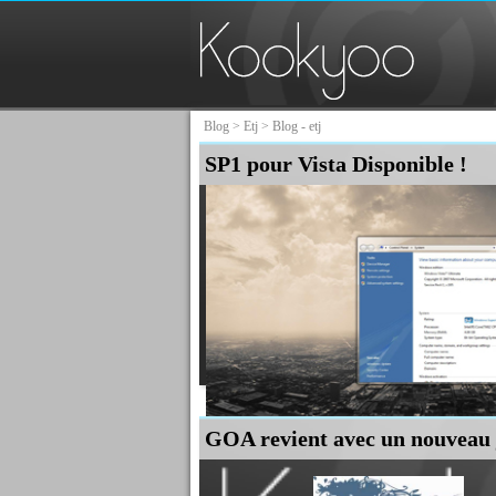
Blog
>
Etj
> Blog - etj
SP1 pour Vista Disponible !
GOA revient avec un nouveau 
Nous y voila, Microsoft a mit en ligne le SP1 pour Vi