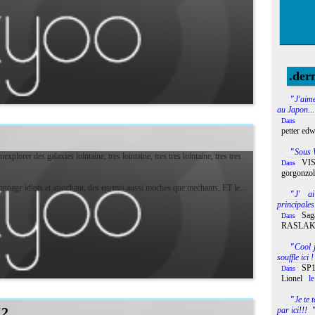
, il faudra lancer sois meme...
.der
"
J'aim
au Japon...
Dans
petter ed
"
Sous W
plorer des galaxies lointaine, tres lointaine, tres tres lointaine, tres tres
Lire la suite
VIS
Dans
gorgonzol
onnage idiots et atanchant, des enemis aussi moches que mechants, ET le...
"
J' a
principales:
Sag
Dans
RASLA
"
Cool 
souffle ici !
SP1
Dans
Lionel
le
"
Je te 
K2
par ici!!!