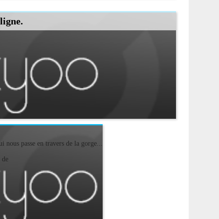
ligne.
ui nous passe en travers de la gorge...
 de