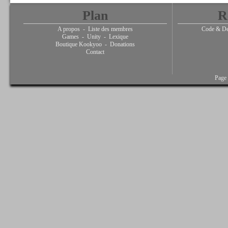
Plan
R
A propos
-
Liste des membres
Code & De
Games
-
Unity
-
Lexique
Boutique Kookyoo
-
Donations
Contact
Page 