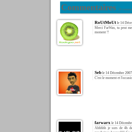
Commentaires
18 comment
RoUtMoUt
le 14 Déce
Merci FarWax, tu peut me t
moment !!
Seb
le 14 Décembre 2007
C'est le moment et l'occasi
farwarx
le 14 Décembr
Ahhhhh je sors de 4h de