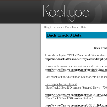
Blog
>
Farwarx
> Back Track 3 Beta
Back Track 3 Beta
Back Track 
Après de multiples
CTRL+F5
sur les différents sites 
http://backtrack.offensive-security.com/index.php
Si vous ne le connaissez pas, voici une vidéo de ses pos
http://www.offensive-security.com/movies/bt3teaser
C'est avant tout une distribution Linux orienté sur la séc
Il est disponible sous torrent:
- BackTrack 3 Beta ISO version (Stripped Down - 70
http://www.offensive-security.com/bt3b141207.iso.t
- BackTrack 3 Beta USB version (946 mb)
http://www.offensive-security.com/bt3b141207.rar.