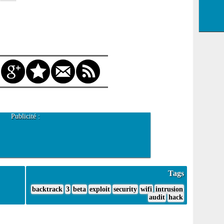
Publicité :
Tags
backtrack
3
beta
exploit
security
wifi
intrusion
audit
hack