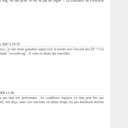
ts bug, on sait qu'en 30 sec tu sait les regler !! La Puissance du PsyKoPat
e 2007 à 19:19
ews, je vais tester grandeur nature (sur le terrain avec l'accord des AP ^^) le
nommé: "wesside-ng". Je vous en dirais des nouvelles.
2008 à 1:40
 pas était très performant... les conditions requises n'y était peut être pas
Bref, très déçu, mais c'est une béta. en même temps, les pro-backtrack doivent