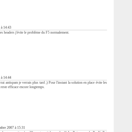
 à 14:43
les headers j'évite le problème du F5 normalement.
 à 14:44
vrai antispam je verrais plus tard ;) Pour l'instant la solution en place évite les
a reste efficace encore longtemps.
mbre 2007 à 15:31