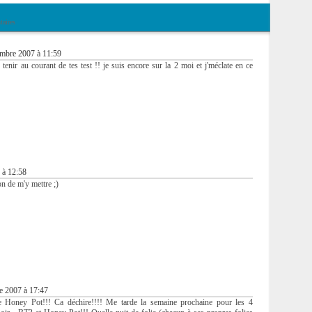
aires
mbre 2007 à 11:59
enir au courant de tes test !! je suis encore sur la 2 moi et j'méclate en ce
 à 12:58
on de m'y mettre ;)
e 2007 à 17:47
 Honey Pot!!! Ca déchire!!!! Me tarde la semaine prochaine pour les 4