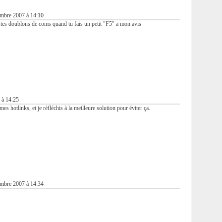
mbre 2007 à 14:10
r tes doublons de coms quand tu fais un petit "F5" a mon avis
 à 14:25
 mes hotlinks, et je réfléchis à la meilleure solution pour éviter ça.
mbre 2007 à 14:34