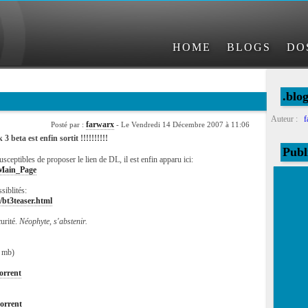
HOME
BLOGS
DO
.blo
Auteur :
f
farwarx
Posté par :
- Le Vendredi 14 Décembre 2007 à 11:06
3 beta est enfin sortit !!!!!!!!!!
Publ
susceptibles de proposer le lien de DL, il est enfin apparu ici:
/Main_Page
siblités:
/bt3teaser.html
urité.
Néophyte, s'abstenir.
0 mb)
orrent
torrent