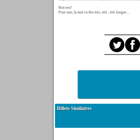
Bon test!
Pour moi, la nuit va être très, très , très longue....
Billets Similaires