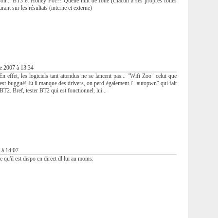
oir... BT3 et Honey Pot!!! Quelle nuit de folie (chacun à ses propres folies
rant sur les résultats (interne et externe)
e 2007 à 13:34
En effet, les logiciels tant attendus ne se lancent pas... "Wifi Zoo" celui que
 est buggué! Et il manque des drivers, on perd également l' "autopwn" qui fait
T2. Bref, tester BT2 qui est fonctionnel, lui...
 à 14:07
e qu'il est dispo en direct dl lui au moins.