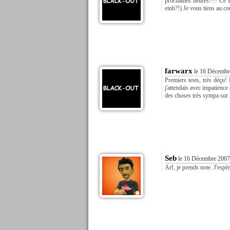
prochaines heures!!!! Ce s
einh?!) Je vous tiens au cou
farwarx
le 16 Décembr
Premiers tests, très déçu! 
j'attendais avec impatience
des choses très sympa sur B
Seb
le 16 Décembre 2007
Arf, je prends note. J'espèr