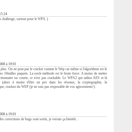
15:24
u challenge, surtout pour le WPA :)
2008 à 19:01
plus. On ne peut pas le cracker comme le Wep car même si l'algorithme est le
es 10milles paquets. La seule méthode est le brute force. A moins de mettre
ctionnaire ou courte, ce n'est pas crackable. Le WPA2 qui utilise AES et là
... (alors à moins d'être un pro dans les réseaux, la cryptographie, la
que, crackez du WEP (je ne suis pas resposable de vos agissements!).
2008 à 19:01
s corrections de bugs sont sortis, je verrais ça bientôt...