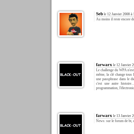
Seb
le 12 Janvier 2008 à 
Au moins il reste encore d
farwarx
le 12 Janvier 
Le challenge du WPA n'est 
même, la clé change tous l
une passphrase dans le di
c'est une autre histoire
programmation, l'électroni
farwarx
le 13 Janvier 
News: sur le forum de bt, de