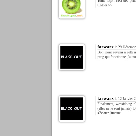
Toute façon c'est des peti
CoDer ^^
farwarx
le 29 Décembr
Bon, pour revenir à cette n
prog qui fonctionne, j'ai 
farwarx
le 12 Janvier 
Finalement, wesside-ng n'a
(elles ne le sont jamais). 
s'éclater j'imaine.