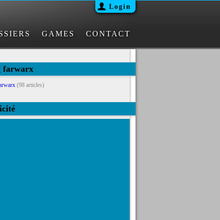
Login
SSIERS
GAMES
CONTACT
g farwarx
arwarx
(98 articles)
icité