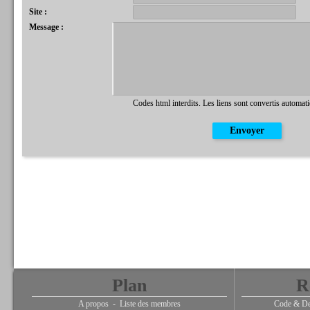
Site :
Message :
Codes html interdits. Les liens sont convertis automat
Plan
R
A propos
-
Liste des membres
Code & De