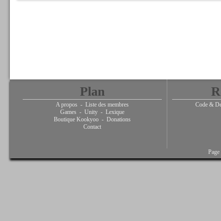
Plan
R
A propos
-
Liste des membres
Code & De
Games
-
Unity
-
Lexique
Boutique Kookyoo
-
Donations
Contact
Page 