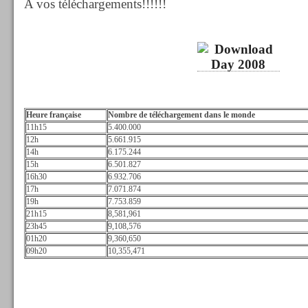
A vos téléchargements!!!!!!
Heure française
Nombre de téléchargement dans le monde
11h15
5.400.000
12h
5.661.915
14h
6.175.244
15h
6.501.827
16h30
6.932.706
17h
7.071.874
19h
7.753.859
21h15
8,581,961
23h45
9,108,576
01h20
9,360,650
09h20
10,355,471