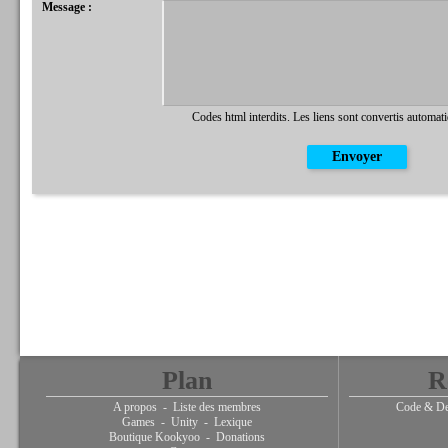
Message :
Codes html interdits. Les liens sont convertis automat
Plan
R
A propos
-
Liste des membres
Code & De
Games
-
Unity
-
Lexique
Boutique Kookyoo
-
Donations