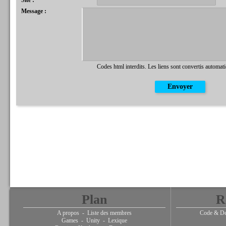
Site :
Message :
Codes html interdits. Les liens sont convertis automat
Plan
R
A propos
-
Liste des membres
Code & De
Games
-
Unity
-
Lexique