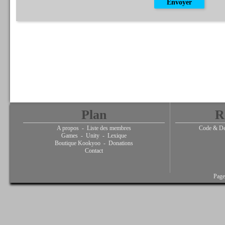
Plan
R
A propos
-
Liste des membres
Code & De
Games
-
Unity
-
Lexique
Boutique Kookyoo
-
Donations
Contact
Page