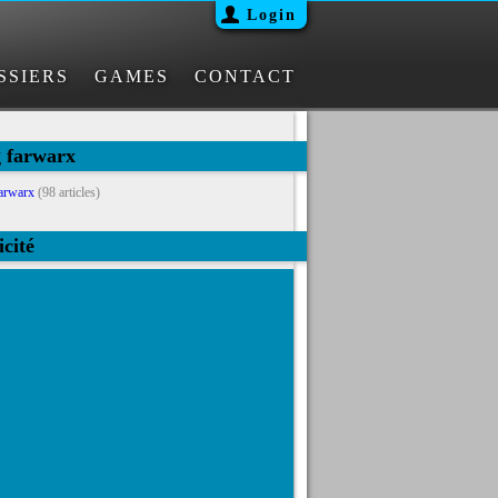
Login
SSIERS
GAMES
CONTACT
g farwarx
arwarx
(98 articles)
icité