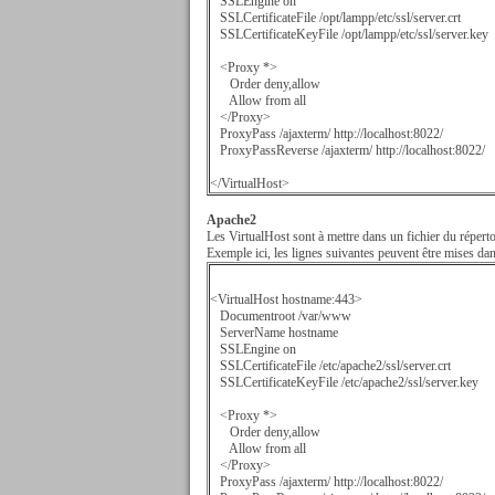
SSLEngine on
SSLCertificateFile /opt/lampp/etc/ssl/server.crt
SSLCertificateKeyFile /opt/lampp/etc/ssl/server.key
<Proxy *>
Order deny,allow
Allow from all
</Proxy>
ProxyPass /ajaxterm/ http://localhost:8022/
ProxyPassReverse /ajaxterm/ http://localhost:8022/
</VirtualHost>
Apache2
Les VirtualHost sont à mettre dans un fichier du répert
Exemple ici, les lignes suivantes peuvent être mises dan
<VirtualHost hostname:443>
Documentroot /var/www
ServerName hostname
SSLEngine on
SSLCertificateFile /etc/apache2/ssl/server.crt
SSLCertificateKeyFile /etc/apache2/ssl/server.key
<Proxy *>
Order deny,allow
Allow from all
</Proxy>
ProxyPass /ajaxterm/ http://localhost:8022/