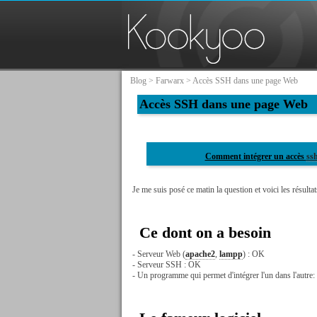
Blog
>
Farwarx
> Accès SSH dans une page Web
Accès SSH dans une page Web
Comment intégrer un accès
ss
Je me suis posé ce matin la question et voici les résulta
Ce dont on a besoin
- Serveur Web (
apache2
,
lampp
) : OK
- Serveur SSH : OK
- Un programme qui permet d'intégrer l'un dans l'autre: 