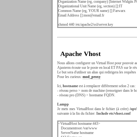
Organization Name (eg, company) [Internet Widgits 
Organizational Unit Name (eg, section) []:IT
Common Name (eg, YOUR name) []:Farwarx
Email Address []:mon@email.fr
chmod 440 /etc/apache2/ssl/server.key
Apache Vhost
Nous allons configurer un Virtual Host pour pouvoir acc
Ajaxterm écoute sur le poste en local ET PAS sur le r
Le but sera d'utiliser un alias qui redirigera les requêt
Pour les curieux:
mod_proxy
Ici,
hostname
est à remplacer différement selon 2 cas:
- réseau perso > nom de machine (renseigner dans le h
- réseau pro (DNS) > hostname FQDN.
Lampp
Je mets mes VirtualHost dans le fichier (à créer)
/opt
suivante à la fin du fichier:
Include etc/vhost.conf
<VirtualHost hostname:443>
Documentroot /var/www
ServerName hostname