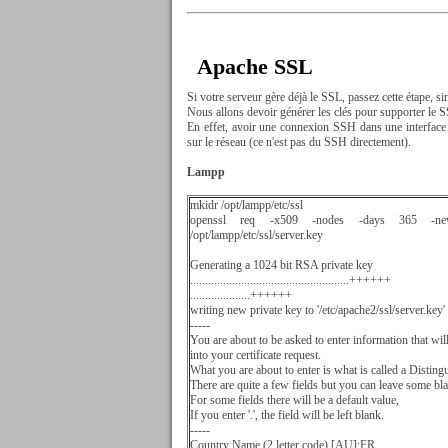
Apache SSL
Si votre serveur gère déjà le SSL, passez cette étape, si
Nous allons devoir générer les clés pour supporter le 
En effet, avoir une connexion SSH dans une interface
sur le réseau (ce n'est pas du SSH directement).
Lampp
mkidr /opt/lampp/etc/ssl
openssl req -x509 -nodes -days 365 -newkey 
/opt/lampp/etc/ssl/server.key
Generating a 1024 bit RSA private key
.....................................................++++++
....................++++++
writing new private key to '/etc/apache2/ssl/server.key'
-----
You are about to be asked to enter information that wil
into your certificate request.
What you are about to enter is what is called a Disti
There are quite a few fields but you can leave some bl
For some fields there will be a default value,
If you enter '.', the field will be left blank.
-----
Country Name (2 letter code) [AU]:FR