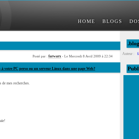
HOME
BLOGS
DO
.blo
Auteur :
f
farwarx
Posté par :
- Le Mercredi 8 Avril 2009 à 22:34
Publ
h
à votre PC perso ou un serveur Linux dans une page Web?
ts de mes recherches.
aïe!