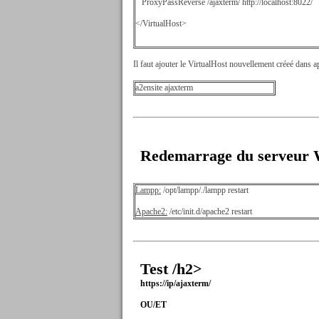
ProxyPassReverse /ajaxterm/ http://localhost:8022/
</VirtualHost>
Il faut ajouter le VirtualHost nouvellement créeé dans a
a2ensite ajaxterm
Redemarrage du serveur
Lampp:
/opt/lampp/./lampp restart
Apache2:
/etc/init.d/apache2 restart
Test /h2>
https://ip/ajaxterm/
OU/ET