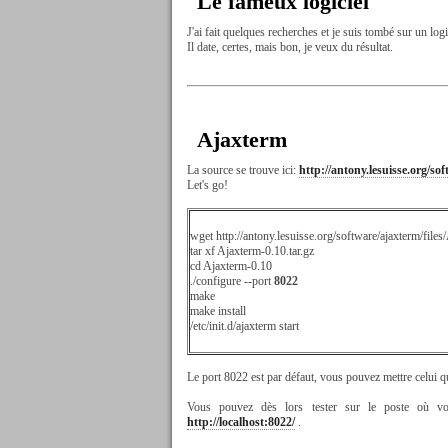
Le fameux logiciel
J'ai fait quelques recherches et je suis tombé sur un logi
Il date, certes, mais bon, je veux du résultat.
Ajaxterm
La source se trouve ici:
http://antony.lesuisse.org/so
Let's go!
wget http://antony.lesuisse.org/software/ajaxterm/files
tar xf
Ajaxterm-0.10.tar.gz
cd Ajaxterm
-0.10
./configure --port
8022
make
make install
/etc/init.d/ajaxterm start
Le port 8022 est par défaut, vous pouvez mettre celui 
Vous pouvez dès lors tester sur le poste où vou
http://localhost:8022/
.