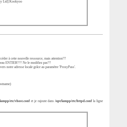
Pty Ltd]:Kookyoo
éder à cette nouvelle ressource, mais attention!!!
éseau ENTIER!!!! Ne le modifiez pas!!!
es vers notre adresse locale grâce au paramètre 'ProxyPass'.
ostname)
/lampp/etc/vhost.conf
et je rajoute dans
/opt/lampp/etc/httpd.conf
la ligne