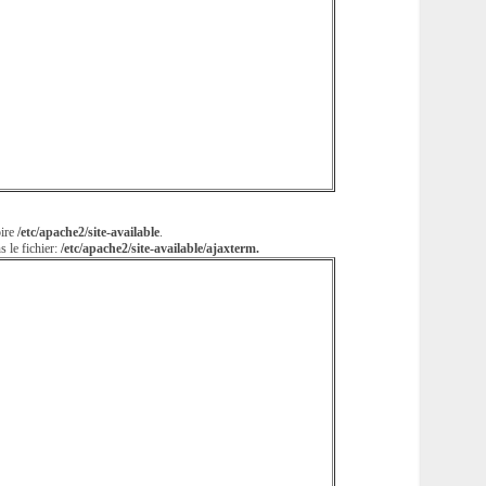
oire
/etc/apache2/site-available
.
s le fichier:
/etc/apache2/site-available/ajaxterm
.