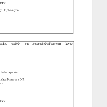
taine
Pty Ltd]:Kookyoo
 rsa:1024 -out /etc/apache2/ssl/server.crt -keyout
l be incorporated
nguished Name or a DN.
ank
taine