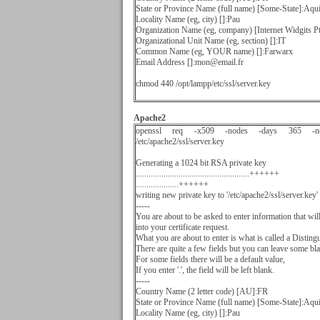
State or Province Name (full name) [Some-State]:Aqui
Locality Name (eg, city) []:Pau
Organization Name (eg, company) [Internet Widgits 
Organizational Unit Name (eg, section) []:IT
Common Name (eg, YOUR name) []:Farwarx
Email Address []:mon@email.fr
chmod 440 /opt/lampp/etc/ssl/server.key
Apache2
openssl req -x509 -nodes -days 365 -newkey
/etc/apache2/ssl/server.key
Generating a 1024 bit RSA private key
.....................................................++++++
....................++++++
writing new private key to '/etc/apache2/ssl/server.key'
-----
You are about to be asked to enter information that wil
into your certificate request.
What you are about to enter is what is called a Disti
There are quite a few fields but you can leave some bl
For some fields there will be a default value,
If you enter '.', the field will be left blank.
-----
Country Name (2 letter code) [AU]:FR
State or Province Name (full name) [Some-State]:Aqui
Locality Name (eg, city) []:Pau