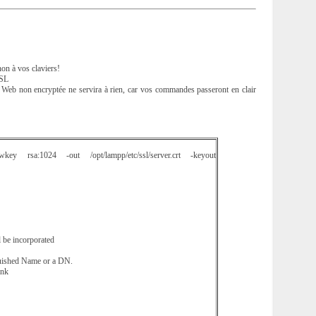
non à vos claviers!
SSL
 Web non encryptée ne servira à rien, car vos commandes passeront en clair
rsa:1024 -out /opt/lampp/etc/ssl/server.crt -keyout
l be incorporated
nguished Name or a DN.
ank