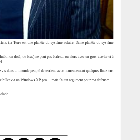
riens (la Terre est une planête du système solaire, 3ème planête du système
utôt non doté, de bras) ne peut pas écrire... ou alors avec un gros clavier et à
))
je vis dans un monde peuplé de terriens avec heureusement quelques linuxiens
e ce billet via un Windows XP pro.... mais j'ai un argument pour ma défense:
alade...