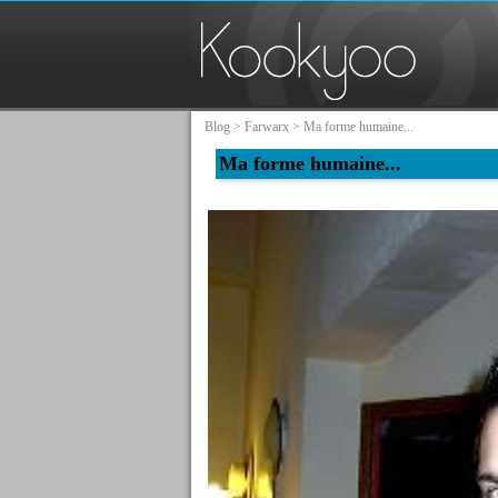
Blog
>
Farwarx
> Ma forme humaine...
Ma forme humaine...