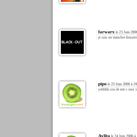
farwarx
le 23 Juin 200
je suis un manchot linuxien
pipo
le 23 Juin 2006 à 1
yehhhh cou de tete c moi :
Aylita
le 24 Juin 2006 à