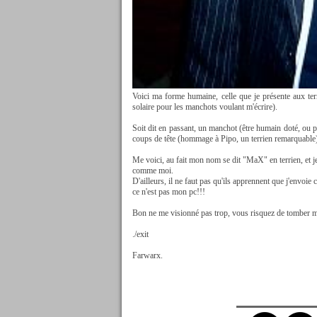
Voici ma forme humaine, celle que je présente aux ter
solaire pour les manchots voulant m'écrire).
Soit dit en passant, un manchot (être humain doté, ou pl
coups de tête (hommage à Pipo, un terrien remarquable
Me voici, au fait mon nom se dit "MaX" en terrien, et 
comme moi.
D'ailleurs, il ne faut pas qu'ils apprennent que j'envoi
ce n'est pas mon pc!!!
Bon ne me visionné pas trop, vous risquez de tomber m
./exit
Farwarx.