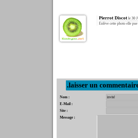
Pierrot Discot
le 30 J
Enlève cette photo elle pue
.laisser un commentair
Nom :
E-Mail :
Site :
Message :