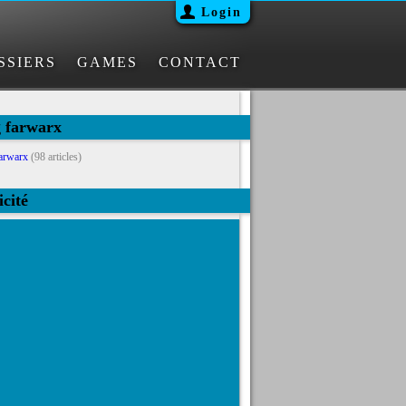
Login
SSIERS
GAMES
CONTACT
g farwarx
arwarx
(98 articles)
icité