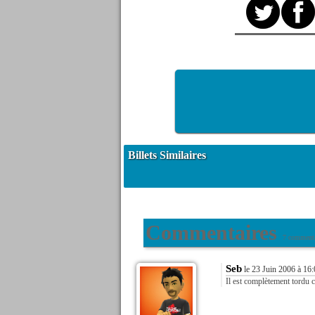
Billets Similaires
Commentaires
7 commenta
Seb
le 23 Juin 2006 à 16
Il est complètement tordu ce