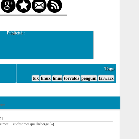
Publicité :
Tags
tux
linux
linus
torvalds
penguin
farwarx
ires
:01
 mec ... et c'est moi qui l'héberge 8-)