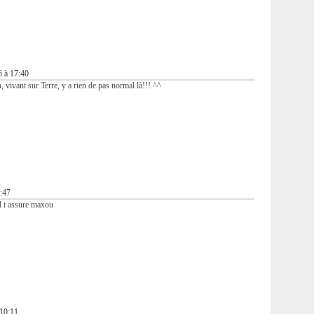
6 à 17:40
, vivant sur Terre, y a rien de pas normal là!!! ^^
9:47
d t assure maxou
 10:11