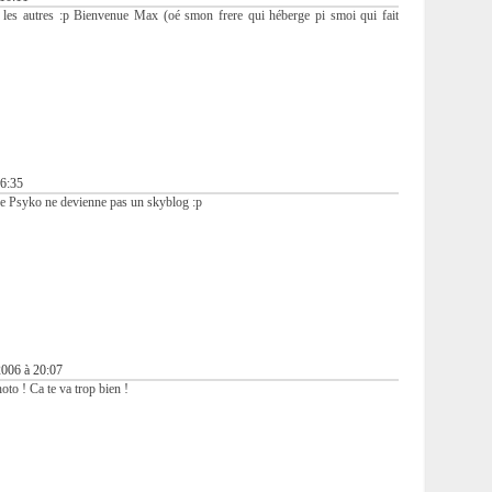
que les autres :p Bienvenue Max (oé smon frere qui héberge pi smoi qui fait
16:35
e de Psyko ne devienne pas un skyblog :p
2006 à 20:07
oto ! Ca te va trop bien !