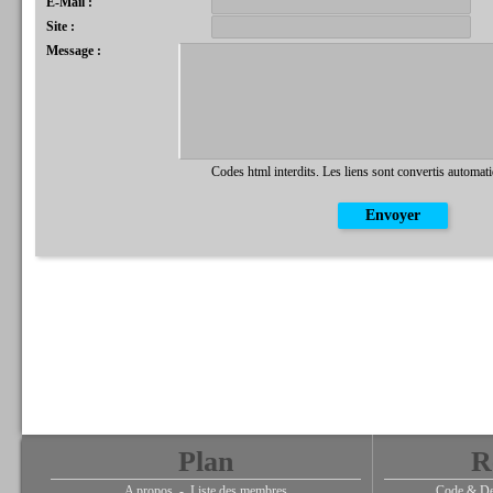
E-Mail :
Site :
Message :
Codes html interdits. Les liens sont convertis automat
Plan
R
A propos
-
Liste des membres
Code & De