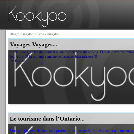
Blog
>
Kingston
> Blog - kingston
Voyages Voyages...
Je sais je sais, ça fait un moment qu'on n'a rien écrit sur ce blog. Et bien je vais me rattra
New York!!!! Et oui, une semaine de vacances bien méritées!!!
Lire la suite
Le tourisme dans l'Ontario...
Parce que j'ai envie de vous faire profiter de cette magnifique littérature, et que rire au 