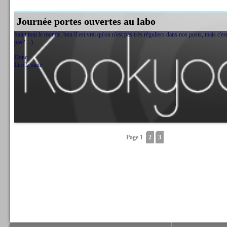
Journée portes ouvertes au labo
Salut tout le monde, bon il est vrai qu'on n'est pas très réguliers dans nos posts, mais c'es
pas? ...)
Donc,...
Lire la suite
Page 1
2
3