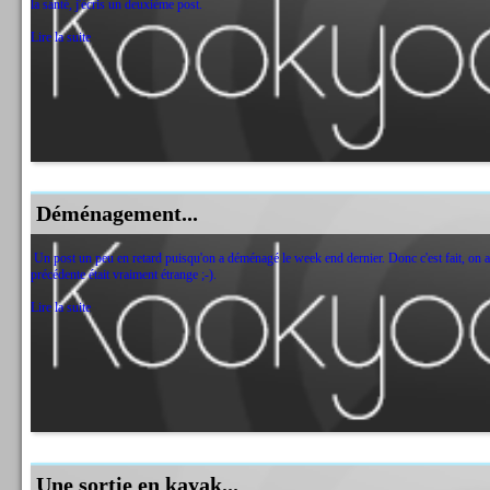
la santé, j'écris un deuxième post.
Lire la suite
Déménagement...
Un post un peu en retard puisqu'on a déménagé le week end dernier. Donc c'est fait, on a 
précédente était vraiment étrange ;-).
Lire la suite
Une sortie en kayak...