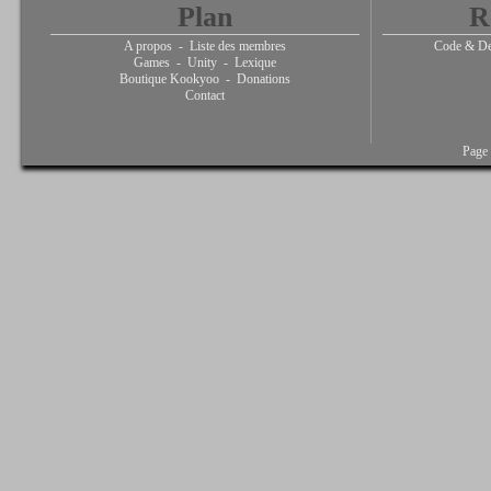
Plan
R
A propos
-
Liste des membres
Code & De
Games
-
Unity
-
Lexique
Boutique Kookyoo
-
Donations
Contact
Page 