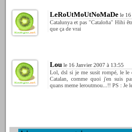
LeRoUtMoUtNoMaDe
le 16
Catalunya et pas "Cataloña" Hihi être
que ça de vrai
Lou
le 16 Janvier 2007 à 13:55
Lol, dsl si je me susit rompé, le le
Catalan, comme quoi j'en suis pa
quans meme leroutmou...!! PS : Je le