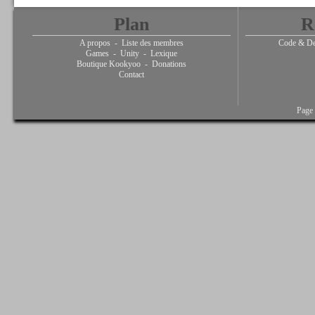
Plan
R
A propos
-
Liste des membres
Code & De
Games
-
Unity
-
Lexique
Boutique Kookyoo
-
Donations
Contact
Page 