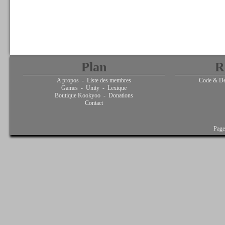
Plan
R
A propos
-
Liste des membres
Code & De
Games
-
Unity
-
Lexique
Boutique Kookyoo
-
Donations
Contact
Page