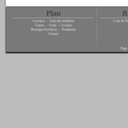
Plan
R
A propos
-
Liste des membres
Code & De
Games
-
Unity
-
Lexique
Boutique Kookyoo
-
Donations
Contact
Page 