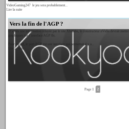
VideoGaming247
le jeu sera probablement...
Lire la suite
Vers la fin de l'AGP ?
D’après une information relayée par le site Xbitlabs, le constructeur nVidia devrait mett
graphiques sur l’interface AGP 8x.
Pour rappel, le port AGP est une interface qui permettait il y a...
Lire la suite
Page 1
2