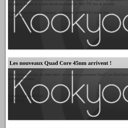
les angles). Le prix de la carte devrait avoisinner les 300¤ TTC lors de sa sortie.
Quant aux spécifications techniques, comme pour la 9800GX2 rien de bien...
Lire la suite
Les nouveaux Quad Core 45nm arrivent !
Selon divers fabricants de cartes mères, les nouveaux processeurs Quad Core d'Intel gravé
distribués en masse.
Ces nouveaux Quad Core...
Lire la suite