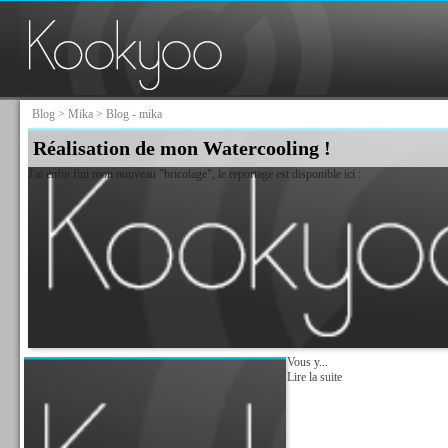
Blog
>
Mika
> Blog - mika
Réalisation de mon Watercooling !
J'ai enfin fini mon nouveau "bricolage", le reportage est disponible ici :
Vous y...
Lire la suite