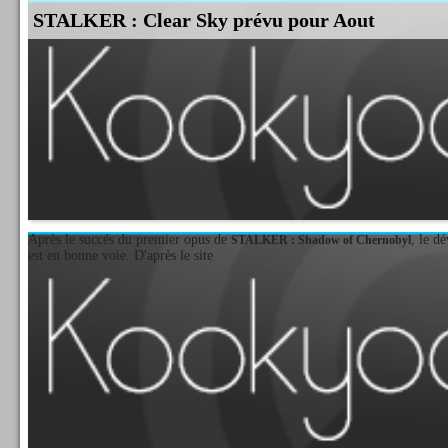
STALKER : Clear Sky prévu pour Aout
Après le succés du premier opus de
, le d
STALKER : Shadow of Chernobyl
est en bonne voie. D'après le site