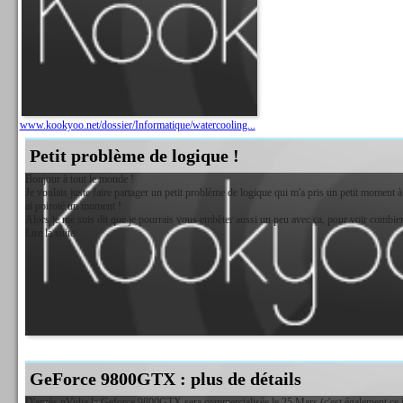
www.kookyoo.net/dossier/Informatique/watercooling...
Petit problème de logique !
Bonjour à tout le monde !
Je voulais juste faire partager un petit problème de logique qui m'a pris un petit moment à l
ai poiroté un moment !
Alors je me suis dit que je pourrais vous embêter aussi un peu avec ça, pour voir combie
Lire la suite
GeForce 9800GTX : plus de détails
D'après nVidia la Geforce 9800GTX sera commercialisée le 25 Mars (c'est également ce jou