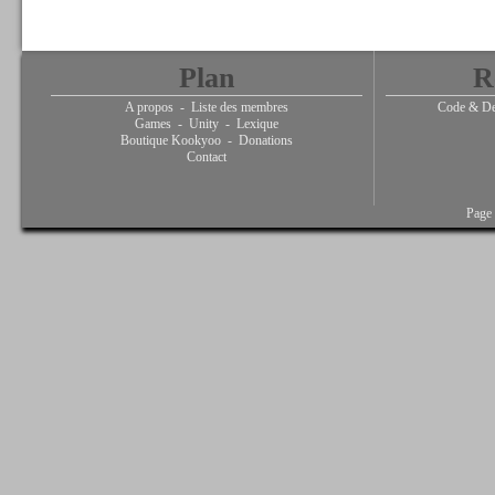
Plan
R
A propos
-
Liste des membres
Code & De
Games
-
Unity
-
Lexique
Boutique Kookyoo
-
Donations
Contact
Page 