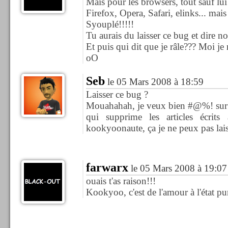
Mais pour les browsers, tout sauf lui!
Firefox, Opera, Safari, elinks... mais 
Syouplé!!!!!
Tu aurais du laisser ce bug et dire no
Et puis qui dit que je râle??? Moi je
oO
Seb
le 05 Mars 2008 à 18:59
Laisser ce bug ?
Mouahahah, je veux bien #@%! sur l
qui supprime les articles écri
kookyoonaute, ça je ne peux pas lais
farwarx
le 05 Mars 2008 à 19:07
ouais t'as raison!!!
Kookyoo, c'est de l'amour à l'état pur