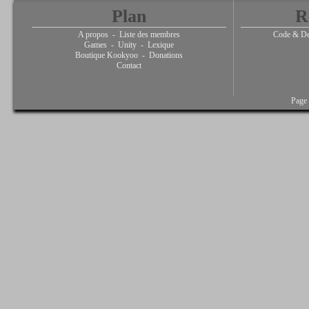
Plan
R
A propos
-
Liste des membres
Code & De
Games
-
Unity
-
Lexique
Boutique Kookyoo
-
Donations
Contact
Page 