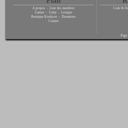
Plan
R
A propos
-
Liste des membres
Code & De
Games
-
Unity
-
Lexique
Boutique Kookyoo
-
Donations
Contact
Page 