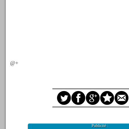
@+
Publicité :