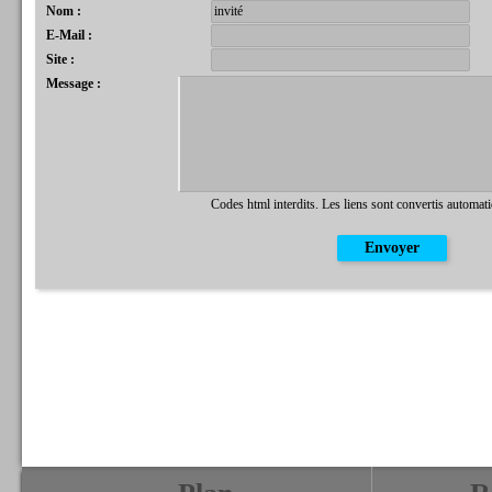
Nom :
E-Mail :
Site :
Message :
Codes html interdits. Les liens sont convertis automat