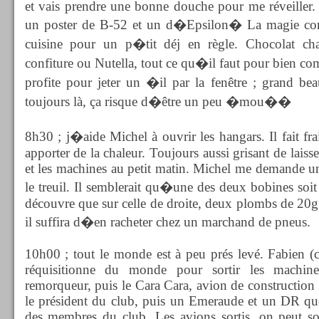
et vais prendre une bonne douche pour me réveiller. 
un poster de B-52 et un d�Epsilon� La magie conti
cuisine pour un p�tit déj en règle. Chocolat chau
confiture ou Nutella, tout ce qu�il faut pour bien 
profite pour jeter un �il par la fenêtre ; grand be
toujours là, ça risque d�être un peu �mou��
8h30 ; j�aide Michel à ouvrir les hangars. Il fait frai
apporter de la chaleur. Toujours aussi grisant de laisse
et les machines au petit matin. Michel me demande u
le treuil. Il semblerait qu�une des deux bobines soit
découvre que sur celle de droite, deux plombs de 20g 
il suffira d�en racheter chez un marchand de pneus.
10h00 ; tout le monde est à peu prés levé. Fabien (
réquisitionne du monde pour sortir les machi
remorqueur, puis le Cara Cara, avion de construction
le président du club, puis un Emeraude et un DR que
des membres du club. Les avions sortis, on peut so