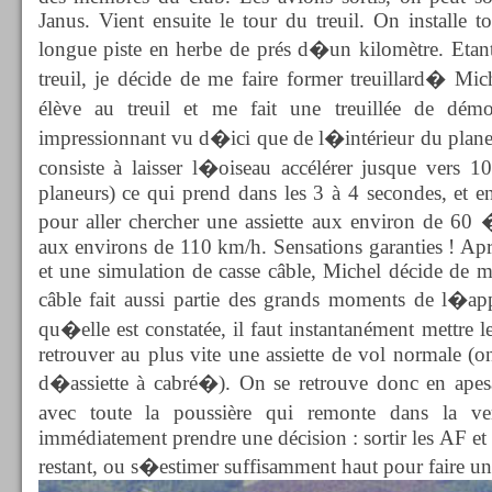
Janus. Vient ensuite le tour du treuil. On installe t
longue piste en herbe de prés d�un kilomètre. Etan
treuil, je décide de me faire former treuillard� 
élève au treuil et me fait une treuillée de dé
impressionnant vu d�ici que de l�intérieur du planeur
consiste à laisser l�oiseau accélérer jusque vers 1
planeurs) ce qui prend dans les 3 à 4 secondes, et en
pour aller chercher une assiette aux environ de 60
aux environs de 110 km/h. Sensations garanties ! Aprè
et une simulation de casse câble, Michel décide de me
câble fait aussi partie des grands moments de l�ap
qu�elle est constatée, il faut instantanément mettre 
retrouver au plus vite une assiette de vol normale (o
d�assiette à cabré�). On se retrouve donc en apesa
avec toute la poussière qui remonte dans la ver
immédiatement prendre une décision : sortir les AF et 
restant, ou s�estimer suffisamment haut pour faire u