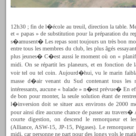
12h30 ; fin de l�école au treuil, direction la table. 
et « papas » de substitution pour la préparation du re
s�amusent� Les repas sont toujours un très bon mo
entre tous les membres du club, les plus âgés essayant 
plus jeunes� C�est aussi le moment où on « planifi
midi. On se répartit les planeurs, et en fonction de
voir tel ou tel coin. Aujourd�hui, vu le marin faiblar
masse d�air venant du Sud contenant tous les nu
intéressants, aucune « balade » n�est prévue� En eff
de bon pour monter, la seule solution étant de rentre
l�inversion doit se situer aux environs de 2000 mè
pour ainsi dire aucune chance de passer au travers� 
courte digestion, on descend le remorqueur et les
(Alliance, ASW-15, JP-15, Pégases). Le remorqueur 
midi, car personne ne part pour des longs vols le mat