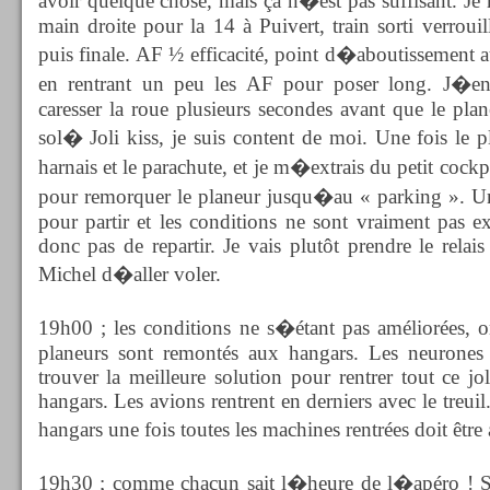
avoir quelque chose, mais ça n�est pas suffisant. J
main droite pour la 14 à Puivert, train sorti verrouil
puis finale. AF ½ efficacité, point d�aboutissement au
en rentrant un peu les AF pour poser long. J�en
caresser la roue plusieurs secondes avant que le plan
sol� Joli kiss, je suis content de moi. Une fois le p
harnais et le parachute, et je m�extrais du petit cockpi
pour remorquer le planeur jusqu�au « parking ». Un 
pour partir et les conditions ne sont vraiment pas ex
donc pas de repartir. Je vais plutôt prendre le relais
Michel d�aller voler.
19h00 ; les conditions ne s�étant pas améliorées, o
planeurs sont remontés aux hangars. Les neurones 
trouver la meilleure solution pour rentrer tout ce 
hangars. Les avions rentrent en derniers avec le treuil
hangars une fois toutes les machines rentrées doit être
19h30 ; comme chacun sait l�heure de l�apéro ! Se