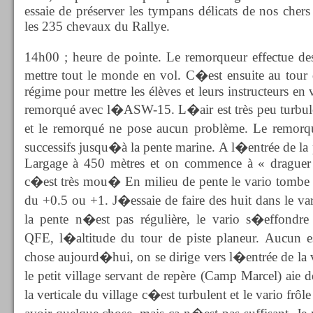
essaie de préserver les tympans délicats de nos chers
les 235 chevaux du Rallye.
14h00 ; heure de pointe. Le remorqueur effectue des
mettre tout le monde en vol. C�est ensuite au tour d
régime pour mettre les élèves et leurs instructeurs en
remorqué avec l�ASW-15. L�air est très peu turbul
et le remorqué ne pose aucun problème. Le remor
successifs jusqu�à la pente marine. A l�entrée de la 
Largage à 450 mètres et on commence à « draguer
c�est très mou� En milieu de pente le vario tombe à
du +0.5 ou +1. J�essaie de faire des huit dans le vari
la pente n�est pas régulière, le vario s�effondre
QFE, l�altitude du tour de piste planeur. Aucun e
chose aujourd�hui, on se dirige vers l�entrée de la v
le petit village servant de repère (Camp Marcel) ai
la verticale du village c�est turbulent et le vario frôle