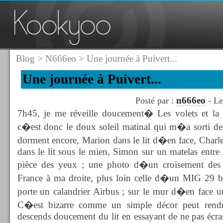
Blog
>
N666eo
> Une journée à Puivert...
Une journée à Puivert...
n666eo
Posté par :
- Le
7h45, je me réveille doucement� Les volets et la fe
c�est donc le doux soleil matinal qui m�a sorti de
dorment encore, Marion dans le lit d�en face, Charl
dans le lit sous le mien, Simon sur un matelas entre l
pièce des yeux ; une photo d�un croisement des 
France à ma droite, plus loin celle d�un MIG 29 bip
porte un calandrier Airbus ; sur le mur d�en face
C�est bizarre comme un simple décor peut rendr
descends doucement du lit en essayant de ne pas écra