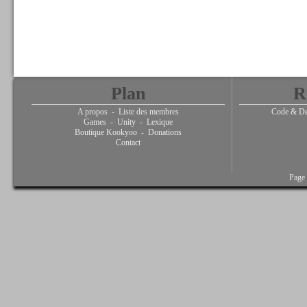
Plan
R
A propos
-
Liste des membres
Code & De
Games
-
Unity
-
Lexique
Boutique Kookyoo
-
Donations
Contact
Page 