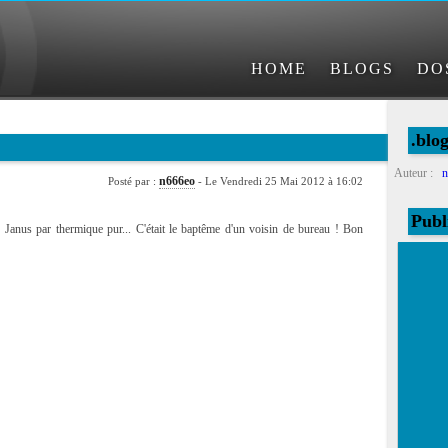
HOME
BLOGS
DO
.blo
Auteur :
n
n666eo
Posté par :
- Le Vendredi 25 Mai 2012 à 16:02
Publ
n Janus par thermique pur... C'était le baptême d'un voisin de bureau ! Bon