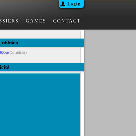
Login
SSIERS
GAMES
CONTACT
g n666eo
666eo
(57 articles)
icité