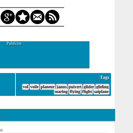
Publicité :
Tags
vol
voile
planeur
janus
puivert
glider
gliding
soaring
flying
flight
saiplane
ires
56