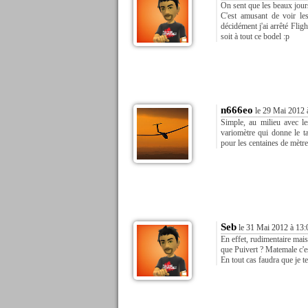
On sent que les beaux jours 
C'est amusant de voir le
décidément j'ai arrêté Fli
soit à tout ce bodel :p
n666eo
le 29 Mai 2012 
Simple, au milieu avec l
variomètre qui donne le ta
pour les centaines de mètres,
Seb
le 31 Mai 2012 à 13:
En effet, rudimentaire mais
que Puivert ? Matemale c'e
En tout cas faudra que je te