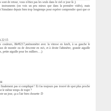
sont de retour, vous n'étiez pas les seuls dans le ciel ce jour là ;)
s instruments (on vois un peu mieux que dans la première vidéo), mais
ght Simulator depuis bien trop longtemps pour espérer comprendre quoi que ce
à 22:15
es couleurs, l&#8217;anémomètre avec la vitesse en km/h, à sa gauche le
ux de montée ou de descente en m/s, et à droite l'altimètre, grande aiguille
 petite aiguille pour les milliers... ;)
04
 finalement pas si compliqué ! Et t'as toujours pas trouvé de spot plus proche
st le même temps de trajet ?
ste un jour, ça a l'air bien chouette :D