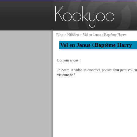
Blog
>
N666eo
> Vol en Janus /.Baptême Harry
Vol en Janus /.Baptême Harry
Bonjour à tous !
Je poste la vidéo et quelques photos d'un petit vol e
visionnage !