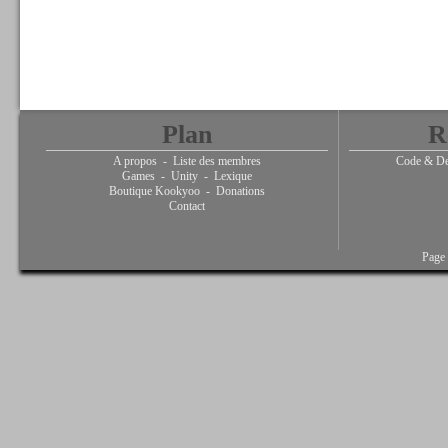
Plan
R
A propos
-
Liste des membres
Code & De
Games
-
Unity
-
Lexique
Boutique Kookyoo
-
Donations
Contact
Page 