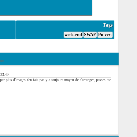
Tags
week-end
SWAF
Puivert
ire
 23:49
pper plus d'images t'en fais pas y a toujours moyen de s'arranger, passes me