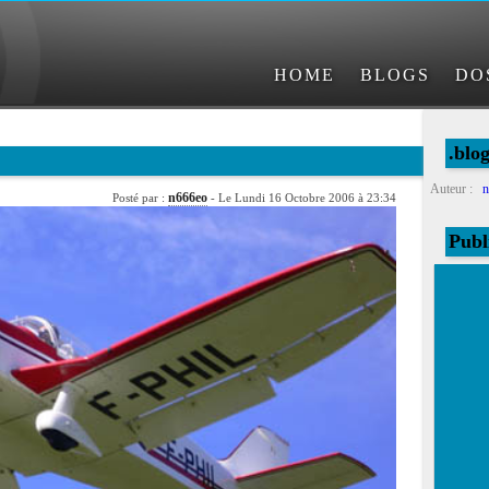
HOME
BLOGS
DO
.blo
Auteur :
n
n666eo
Posté par :
- Le Lundi 16 Octobre 2006 à 23:34
Publ