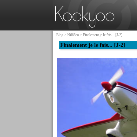
Blog
>
N666eo
> Finalement je le fais... [J-2]
Finalement je le fais... [J-2]