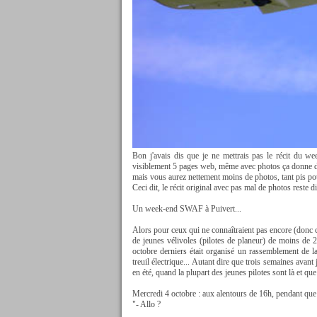
Bon j'avais dis que je ne mettrais pas le récit du 
visiblement 5 pages web, même avec photos ça donne des 
mais vous aurez nettement moins de photos, tant pis pou
Ceci dit, le récit original avec pas mal de photos reste d
Un week-end SWAF à Puivert...
Alors pour ceux qui ne connaîtraient pas encore (donc 
de jeunes vélivoles (pilotes de planeur) de moins de 
octobre derniers était organisé un rassemblement de 
treuil électrique... Autant dire que trois semaines avan
en été, quand la plupart des jeunes pilotes sont là et que
Mercredi 4 octobre : aux alentours de 16h, pendant que
"- Allo ?