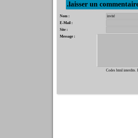
.laisser un commentair
Nom :
E-Mail :
Site :
Message :
Codes html interdits.