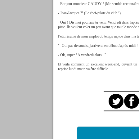
- Bonjour monsieur GAUDY ! (Me semble reconnaître l
- Jean-Jacques ?! (Le chef-pilote du club !)
- Oui ! Dis moi pourrais-tu venir Vendredi dans l'après
piste. Ils veulent voler un peu avant que tout le monde 
Petit résumé de mon emploi du temps rapide dans ma tête,
"- Oui pas de soucis, j'arriverai en début d'après-midi !
- Ok, super ! A vendredi alors..."
Et voilà comment un excellent week-end, devient un w
reprise lundi matin va être difficile...