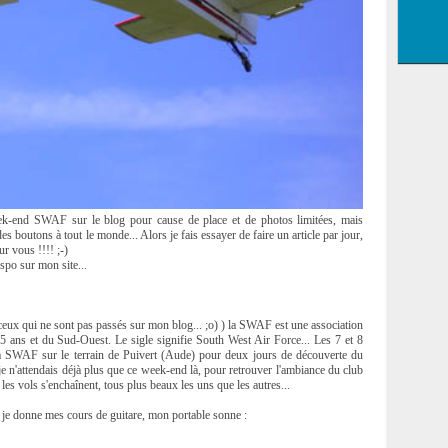
week-end SWAF sur le blog pour cause de place et de photos limitées, mais
boutons à tout le monde... Alors je fais essayer de faire un article par jour,
r vous !!!! ;-)
ispo sur mon site...
ceux qui ne sont pas passés sur mon blog... ;o) ) la SWAF est une association
25 ans et du Sud-Ouest. Le sigle signifie South West Air Force... Les 7 et 8
la SWAF sur le terrain de Puivert (Aude) pour deux jours de découverte du
t je n'attendais déjà plus que ce week-end là, pour retrouver l'ambiance du club
 les vols s'enchaînent, tous plus beaux les uns que les autres...
 je donne mes cours de guitare, mon portable sonne :