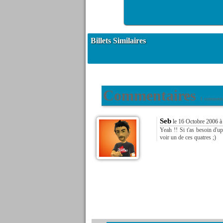
Billets Similaires
Commentaires
1 commenta
Seb
le 16 Octobre 2006 à
Yeah !! Si t'as besoin d'u
voir un de ces quatres ;)