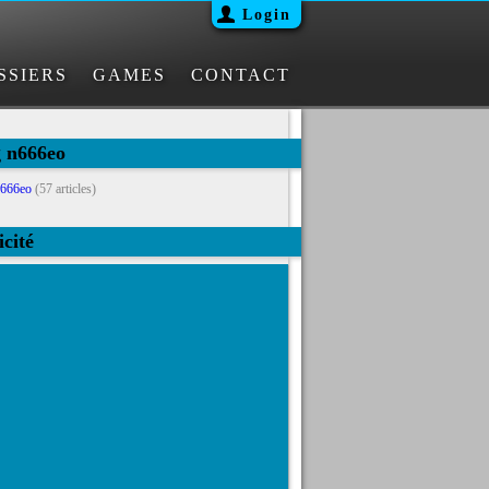
Login
SSIERS
GAMES
CONTACT
g n666eo
666eo
(57 articles)
icité