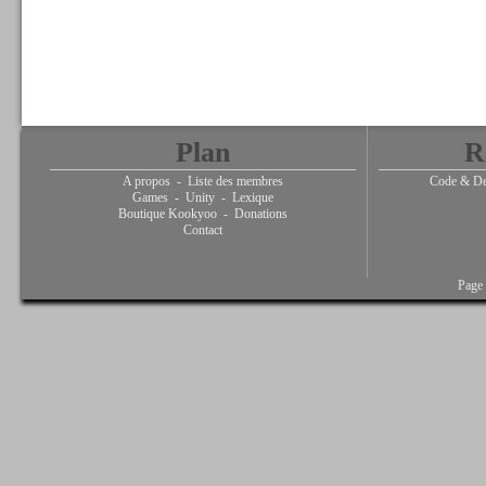
Plan
R
A propos
-
Liste des membres
Code & De
Games
-
Unity
-
Lexique
Boutique Kookyoo
-
Donations
Contact
Page 