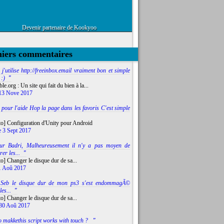
Devenir partenaire de Kookyoo
niers commentaires
j'utilise http://freeinbox.email vraiment bon et simple
 :)
"
ble.org : Un site qui fait du bien à la...
13 Nove 2017
 pour l'aide Hop la page dans les favoris C'est simple
to] Configuration d'Unity pour Android
e 3 Sept 2017
ur Badri, Malheureusement il n'y a pas moyen de
r les...
"
o] Changer le disque dur de sa...
1 Aoû 2017
 Seb le disque dur de mon ps3 s'est endommagÃ©
les...
"
o] Changer le disque dur de sa...
 30 Aoû 2017
o makkethis script works with touch ?
"