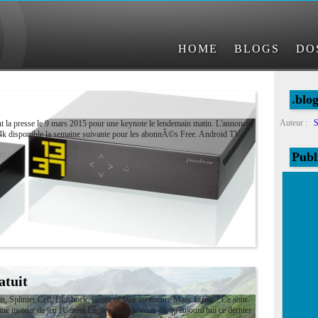
HOME
BLOGS
DO
.blo
Auteur :
S
nt la presse le 9 mars 2015 pour une keynote le lendemain matin. L'annonce
 4k disponible la semaine suivante pour les abonnÃ©s Free. Android TV,
Publ
atuit
 Splinter Cell, Bioshock, Gears of War ou encore Mass Effect ? Ce sont
 moteur de jeu l'Unreal Engine. Et si je vous dit qu'aujourd'hui ce dernier