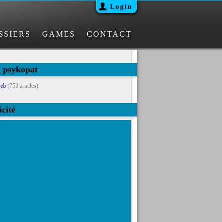
Login
SSIERS
GAMES
CONTACT
g psykopat
eb
(753 articles)
icité