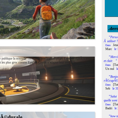
.der
"
Perso 
Ã utiliser !
Jeta
Dans
Marc
le 
"
Merci
publique la nouvelle version de son logiciel phare
Unity 5
. AprÃ¨s avoir
et clair.
"
 les plus gros comme Epic ou Crytek a adapter leur modÃ¨le
[Tu
Dans
.
Un nul
l
"
Bonjo
rÃ©cupÃ©re
[Tut
Dans
Seb
le 3
"
Salut
quelle sont 
[Tut
Dans
Badri
le
cÃ©durale
"
how t