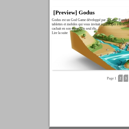
[Preview] Godus
Godus est un God Game développé par 22Cans. Fondé par 
tablettes et mobiles qui vous invitait à participer à la des
cachait en son coeur. Un seul élu,...
Lire la suite
Page 1
2
3