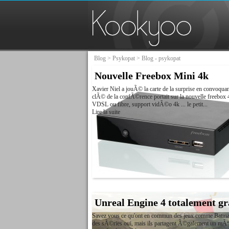
Blog
>
Psykopat
> Blog - psykopat
Nouvelle Freebox Mini 4k
Xavier Niel a jouÃ© la carte de la surprise en convoqua
clÃ© de la confÃ©rence portait sur la nouvelle freebox
VDSL ou fibre, support vidÃ©o 4k ... le petit...
Lire la suite
Unreal Engine 4 totalement gr
Savez vous ce qu'ont en commun des jeux comme Batman,
des sÃ©ries oui, mais ils partagent Ã©galement un mÃªme