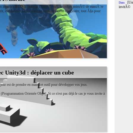
[Un
Dans
us incarnez
BUD
(Botanical Utility Droid), un robot animÃ© de maniÃ¨re
invitÃ©
ir, escalader et sauter dans un environnement imaginaire, tout Ã§a pour
c Unity3d : déplacer un cube
jour est de prendre en main cet outil pour développer vos jeux.
Programmation Orientée Objet). Si ce n'est pas déjà le cas je vous invite à