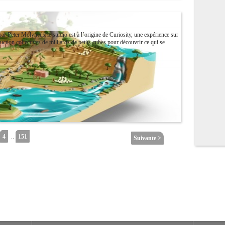
Peter Molyneux le studio est à l’origine de Curiosity, une expérience sur
truction collectives de milliards de petits cubes pour découvrir ce qui se
4
..
151
Suivante >