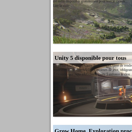
est enfin disponible gratuitement pour tout le monde...
Lire la suite
Unity 5 disponible pour tous
En pleine GDC 2015, Unity Technologies vient de rendre 
bouleversÃ© le marchÃ© des moteurs de jeux, obligeant
Ã©conomique pour rÃ©sister, Unity 5 enfonce le clou..
Lire la suite
Grow Home, Exploration pro