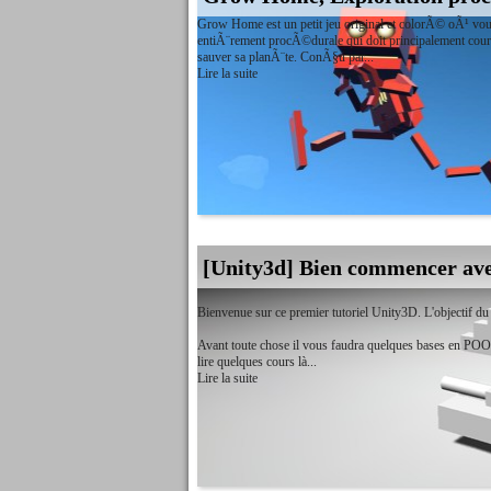
Grow Home est un petit jeu original et colorÃ© oÃ¹ vo
entiÃ¨rement procÃ©durale qui doit principalement courr
sauver sa planÃ¨te. ConÃ§u par...
Lire la suite
[Unity3d] Bien commencer ave
Bienvenue sur ce premier tutoriel Unity3D. L'objectif du 
Avant toute chose il vous faudra quelques bases en POO (
lire quelques cours là...
Lire la suite