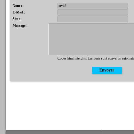
Nom :
E-Mail :
Site :
Message :
Codes html interdits. Les liens sont convertis automat