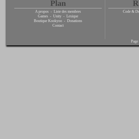
Plan
R
A propos
-
Liste des membres
Code & De
Games
-
Unity
-
Lexique
Boutique Kookyoo
-
Donations
Contact
Page 