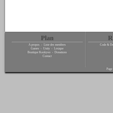
Plan
R
A propos
-
Liste des membres
Code & De
Games
-
Unity
-
Lexique
Boutique Kookyoo
-
Donations
Contact
Page 