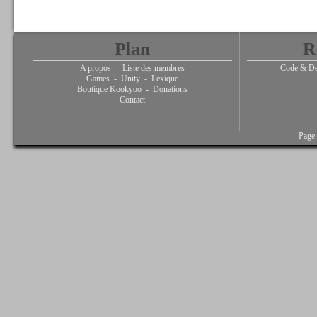
Plan
R
A propos
-
Liste des membres
Code & De
Games
-
Unity
-
Lexique
Boutique Kookyoo
-
Donations
Contact
Page 