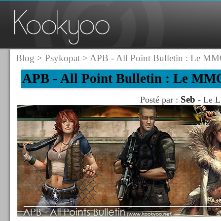
Blog
>
Psykopat
> APB - All Point Bulletin : Le M
APB - All Point Bulletin : Le M
Seb
Posté par :
- Le L