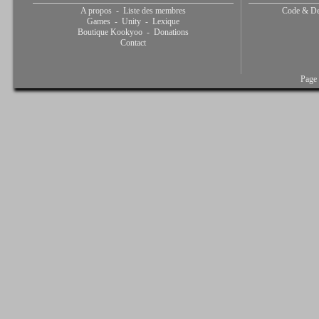
A propos
-
Liste des membres
Code & De
Games
-
Unity
-
Lexique
Boutique Kookyoo
-
Donations
Contact
Page 