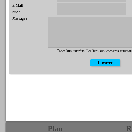
E-Mail :
Site :
Message :
Codes html interdits. Les liens sont convertis automat
Plan
R