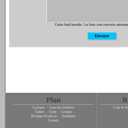
Codes html interdits. Les liens sont convertis automat
Plan
R
A propos
-
Liste des membres
Code & De
Games
-
Unity
-
Lexique
Boutique Kookyoo
-
Donations
Contact