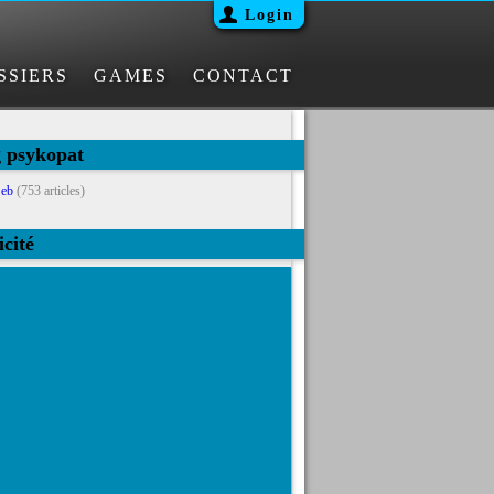
Login
SSIERS
GAMES
CONTACT
g psykopat
eb
(753 articles)
icité