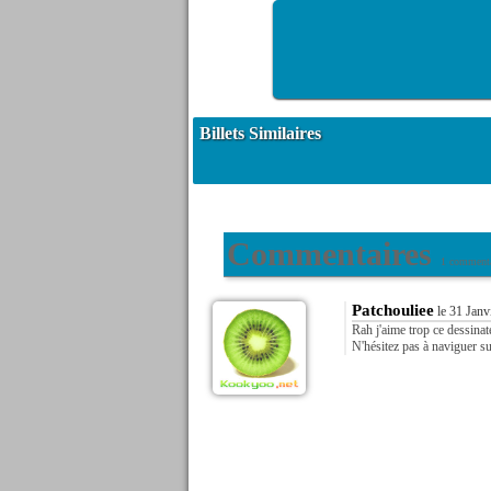
Billets Similaires
Commentaires
1 commenta
Patchouliee
le 31 Janv
Rah j'aime trop ce dessinat
N'hésitez pas à naviguer s