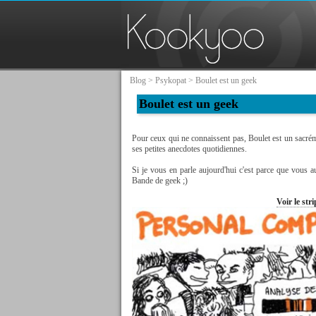
Blog
>
Psykopat
> Boulet est un geek
Boulet est un geek
Pour ceux qui ne connaissent pas, Boulet est un sacré
ses petites anecdotes quotidiennes.
Si je vous en parle aujourd'hui c'est parce que vous a
Bande de geek ;)
Voir le st