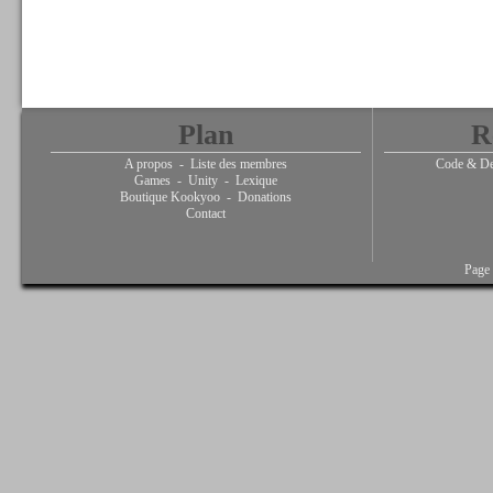
Plan
R
A propos
-
Liste des membres
Code & De
Games
-
Unity
-
Lexique
Boutique Kookyoo
-
Donations
Contact
Page 