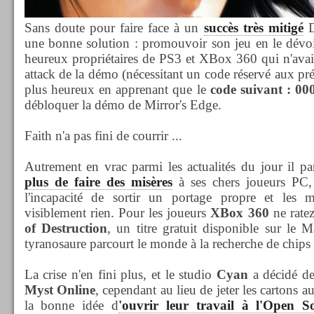
Sans doute pour faire face à un
succès très mitigé
D
une bonne solution : promouvoir son jeu en le dévoi
heureux propriétaires de PS3 et XBox 360 qui n'avai
attack de la démo (nécessitant un code réservé aux p
plus heureux en apprenant que le
code suivant : 0
débloquer la démo de Mirror's Edge.
Faith n'a pas fini de courrir ...
Autrement en vrac parmi les actualités du jour il p
plus de faire des misères
à ses chers joueurs PC
l'incapacité de sortir un portage propre et les 
visiblement rien. Pour les joueurs
XBox 360
ne rate
of Destruction
, un titre gratuit disponible sur le 
tyranosaure parcourt le monde à la recherche de chips 
La crise n'en fini plus, et le studio
Cyan
a décidé de
Myst Online
, cependant au lieu de jeter les cartons a
la bonne idée d
'ouvrir leur travail à l'Open S