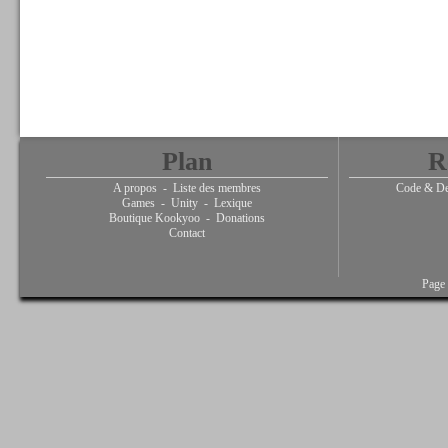
Plan
R
A propos
-
Liste des membres
Code & De
Games
-
Unity
-
Lexique
Boutique Kookyoo
-
Donations
Contact
Page 