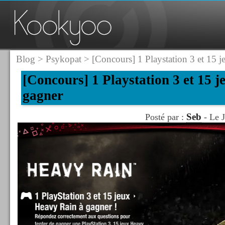
Blog
>
Psykopat
> [Concours] 1 Playstation 3 et 15 
[Concours] 1 Playstation 3 et 15 
gagner
Seb
Posté par :
- Le J