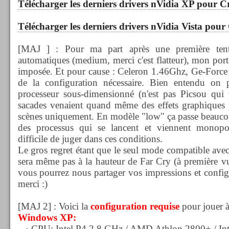
Télécharger les derniers drivers nVidia XP pour Cr
Télécharger les derniers drivers nVidia Vista pour 
[MAJ ] : Pour ma part après une première tenta
automatiques (medium, merci c'est flatteur), mon port
imposée. Et pour cause : Celeron 1.46Ghz, Ge-Force 
de la configuration nécessaire. Bien entendu on 
processeur sous-dimensionné (n'est pas Picsou qui 
sacades venaient quand même des effets graphiques p
scènes uniquement. En modèle "low" ça passe beaucou
des processus qui se lancent et viennent monopo
difficile de juger dans ces conditions.
Le gros regret étant que le seul mode compatible avec
sera même pas à la hauteur de Far Cry (à première vue
vous pourrez nous partager vos impressions et config
merci :)
[MAJ 2] : Voici la
configuration requise
pour jouer à
Windows XP:
· CPU: Intel P4 2.8 GHz / AMD Athlon 2800+ / Int