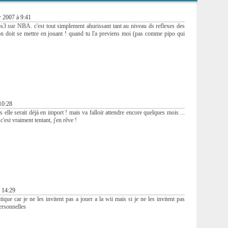
r 2007 à 9:41
ps3 sur NBA. c'est tout simplement ahurissant tant au niveau ds reflexes des
on doit se mettre en jouant ! quand tu l'a previens moi (pas comme pipo qui
10:28
us elle serait déjà en import ! mais va falloir attendre encore quelques mois ...
c'est vraiment tentant, j'en rêve !
à 14:29
ique car je ne les invitent pas a jouer a la wii mais si je ne les invitent pas
personnelles