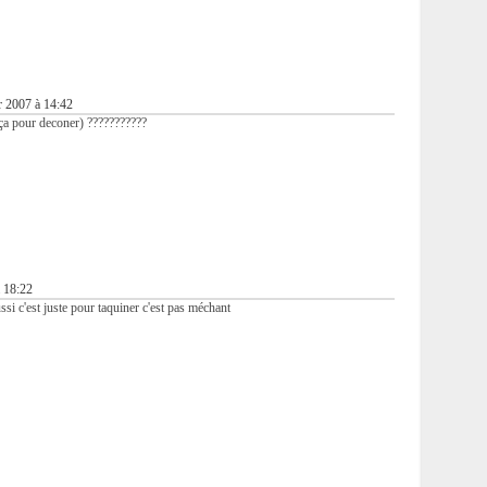
r 2007 à 14:42
 ça pour deconer) ???????????
à 18:22
aussi c'est juste pour taquiner c'est pas méchant