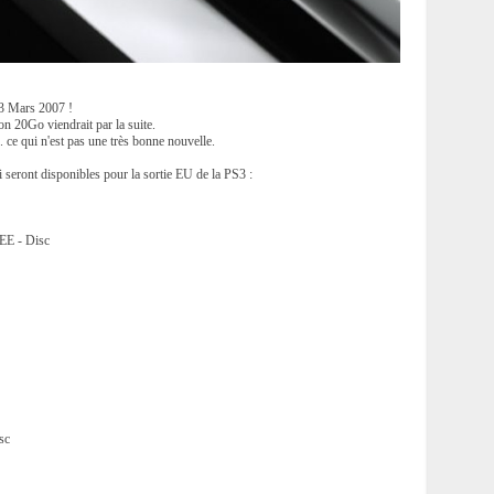
23 Mars 2007 !
on 20Go viendrait par la suite.
. ce qui n'est pas une très bonne nouvelle.
i seront disponibles pour la sortie EU de la PS3 :
 - Disc
sc