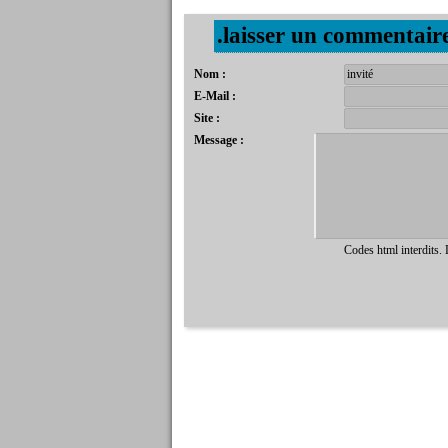
.laisser un commentair
Nom :
E-Mail :
Site :
Message :
Codes html interdits.