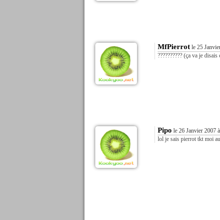
MfPierrot
le 25 Janvie
?????????? (ça va je disais
Pipo
le 26 Janvier 2007 
lol je sais pierrot tkt moi 