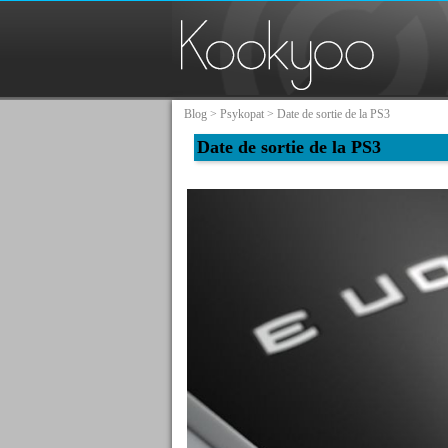
Blog
>
Psykopat
> Date de sortie de la PS3
Date de sortie de la PS3