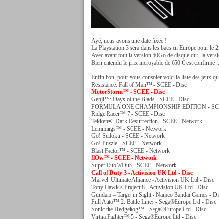
Ayé, nous avons une date fixée !
La Playstation 3 sera dans les bacs en Europe pour le 
Avec avant tout la version 60Go de disque dur, la versi
Bien entendu le prix incroyable de 650 € est confirmé ..
Enfin bon, pour vous consoler voici la liste des jeux qu
Resistance: Fall of Man™ - SCEE - Disc
MotorStorm™ - SCEE - Disc
Genji™: Days of the Blade - SCEE - Disc
FORMULA ONE CHAMPIONSHIP EDITION - SCEE
Ridge Racer™ 7 - SCEE - Disc
Tekken®: Dark Resurrection - SCEE - Network
Lemmings™ - SCEE - Network
Go! Sudoku - SCEE - Network
Go! Puzzle - SCEE - Network
Blast Factor™ - SCEE - Network
flOw™ - SCEE - Network
Super Rub’a'Dub - SCEE - Network
Call of Duty 3 - Activision UK Ltd - Disc
Marvel: Ultimate Alliance - Activision UK Ltd - Disc
Tony Hawk’s Project 8 - Activision UK Ltd - Disc
Gundam – Target in Sight - Namco Bandai Games - Di
Full Auto™ 2: Battle Lines - Sega®Europe Ltd - Disc
Sonic the Hedgehog™ - Sega®Europe Ltd - Disc
Virtua Fighter™ 5 - Sega®Europe Ltd - Disc