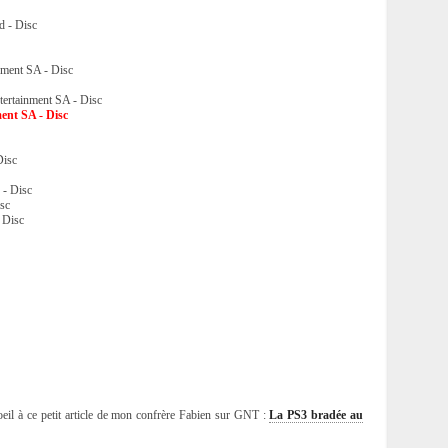
 - Disc
nment SA - Disc
tertainment SA - Disc
ment SA - Disc
Disc
 - Disc
sc
 Disc
oeil à ce petit article de mon confrère Fabien sur GNT :
La PS3 bradée au