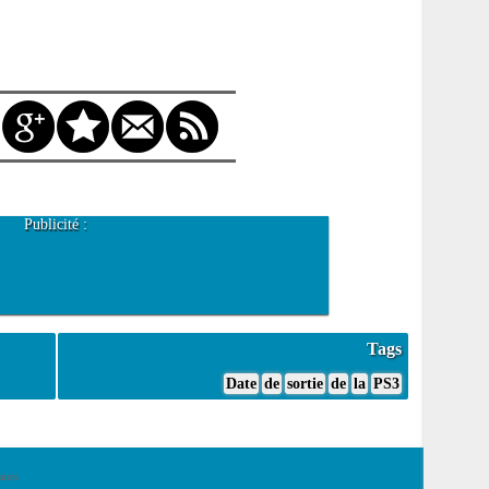
Publicité :
Tags
Date
de
sortie
de
la
PS3
ires