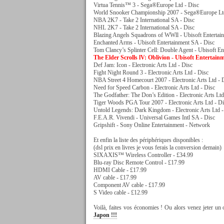
Virtua Tennis™ 3 - Sega®Europe Ltd - Disc
World Snooker Championship 2007 - Sega®Europe Ltd
NBA 2K7 - Take 2 International SA - Disc
NHL 2K7 - Take 2 International SA - Disc
Blazing Angels Squadrons of WWll - Ubisoft Entertai
Enchanted Arms - Ubisoft Entertainment SA - Disc
Tom Clancy’s Splinter Cell: Double Agent - Ubisoft En
The Elder Scrolls lV: Oblivion - Ubisoft Entertain
Def Jam: Icon - Electronic Arts Ltd - Disc
Fight Night Round 3 - Electronic Arts Ltd - Disc
NBA Street 4 Homecourt 2007 - Electronic Arts Ltd - 
Need for Speed Carbon - Electronic Arts Ltd - Disc
The Godfather: The Don’s Edition - Electronic Arts Ltd
Tiger Woods PGA Tour 2007 - Electronic Arts Ltd - Di
Untold Legends: Dark Kingdom - Electronic Arts Ltd -
F.E.A.R. Vivendi - Universal Games Intl SA - Disc
Gripshift - Sony Online Entertainment - Network
Et enfin la liste des périphériques disponibles :
(dsl prix en livres je vous ferais la conversion demain)
SIXAXIS™ Wireless Controller - £34.99
Blu-ray Disc Remote Control - £17.99
HDMI Cable - £17.99
AV cable - £17.99
Component AV cable - £17.99
S Video cable - £12.99
Voilà, faites vos économies ! Ou alors venez jeter un 
Japon !!!