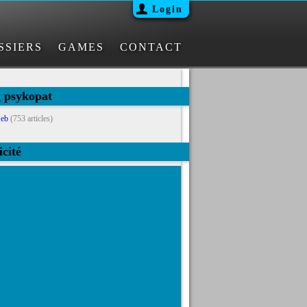
Login
SSIERS
GAMES
CONTACT
g psykopat
eb
(753 articles)
icité