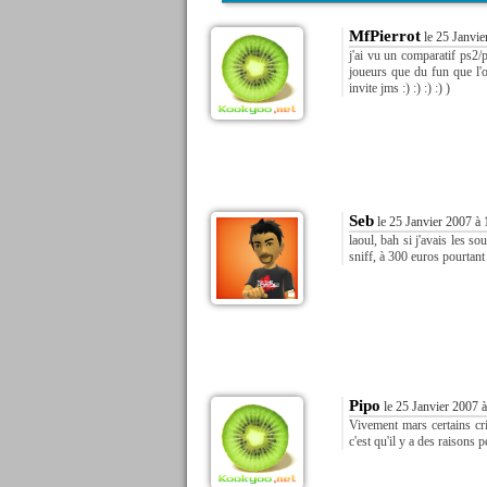
MfPierrot
le 25 Janvie
j'ai vu un comparatif ps2/
joueurs que du fun que l'
invite jms :) :) :) :) )
Seb
le 25 Janvier 2007 à 
laoul, bah si j'avais les so
sniff, à 300 euros pourtant 
Pipo
le 25 Janvier 2007 
Vivement mars certains crit
c'est qu'il y a des raisons 