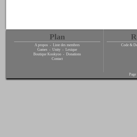
Plan
R
A propos
-
Liste des membres
Code & De
Games
-
Unity
-
Lexique
Boutique Kookyoo
-
Donations
Contact
Page 