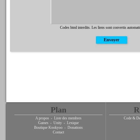
Codes html interdits. Les liens sont convertis automat
Plan
R
A propos
-
Liste des membres
Code & De
Games
-
Unity
-
Lexique
Boutique Kookyoo
-
Donations
Contact