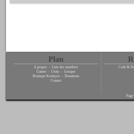
Plan
R
A propos
-
Liste des membres
Code & De
Games
-
Unity
-
Lexique
Boutique Kookyoo
-
Donations
Contact
Page 