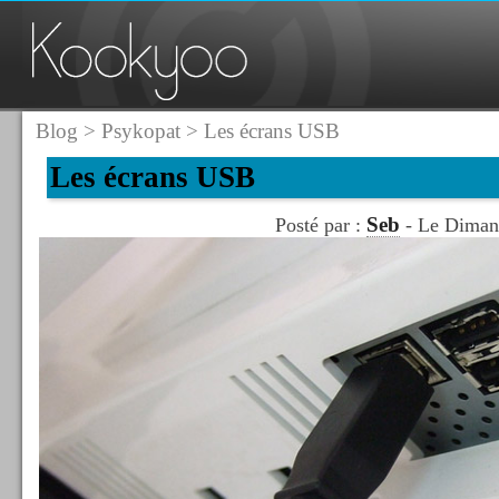
Blog
>
Psykopat
> Les écrans USB
Les écrans USB
Seb
Posté par :
- Le Dimanc