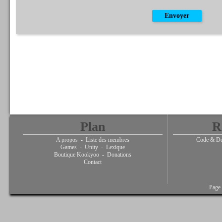
Plan
R
A propos
-
Liste des membres
Code & De
Games
-
Unity
-
Lexique
Boutique Kookyoo
-
Donations
Contact
Page 