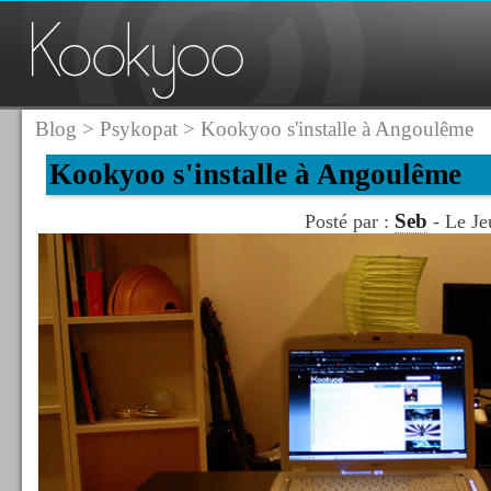
Blog
>
Psykopat
> Kookyoo s'installe à Angoulême
Kookyoo s'installe à Angoulême
Seb
Posté par :
- Le Je